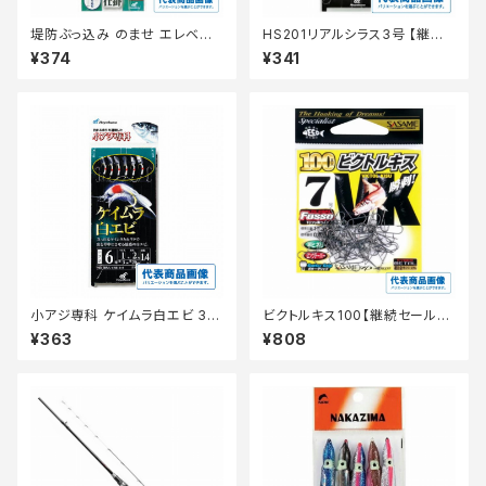
堤防ぶっ込み のませ エレベー
HS201リアルシラス3号 【継続
ター仕掛 HD301ー12ー6
セール_仕掛】
¥374
¥341
小アジ専科 ケイムラ白エビ 3号
ビクトルキス100【継続セール_
HS202 【継続セール_仕掛】
仕掛】
¥363
¥808