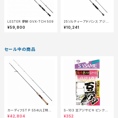
LESTER 夢鯵 GVX-TCH 509
25ソルティーアドバンス アジン
グ S58UL-S
¥59,800
¥10,241
セール中の商品
カーディフST P S54UL【特価
S−103 豆アジサビキ ピンクベ
ロッド】【20】
イト 1【特価仕掛】【20】
¥42,804
¥352