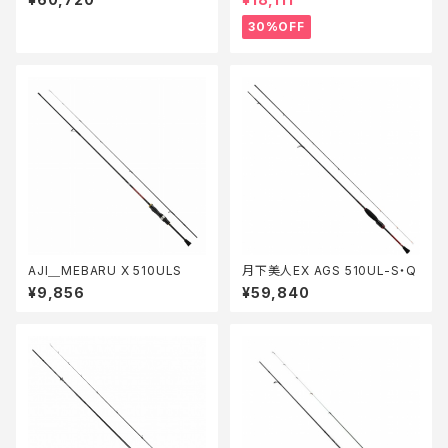
30%OFF
AJI＿MEBARU X 510ULS
月下美人EX AGS 510UL-S・Q
¥9,856
¥59,840