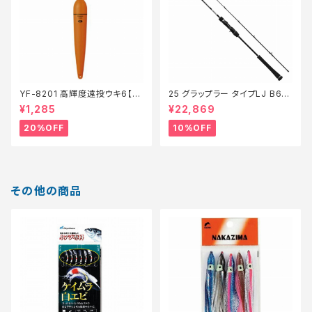
YF-8201 高輝度遠投ウキ6【特
25 グラップラー タイプLJ B63-
価仕掛】【20】
3【継続セール_ロッド】【10】
¥1,285
¥22,869
20%OFF
10%OFF
その他の商品