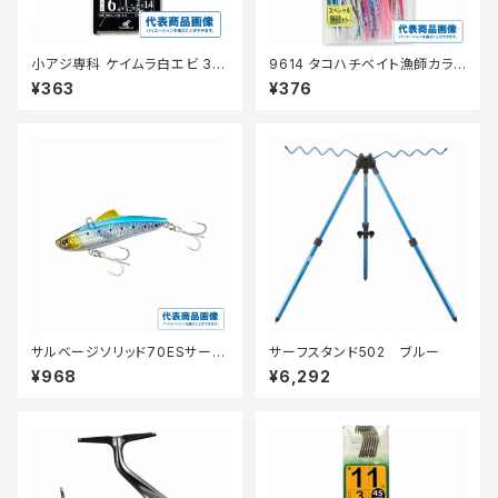
小アジ専科 ケイムラ白エビ 3号
9614 タコハチベイト漁師カラ
HS202 【継続セール_仕掛】
ー2.0アソート
¥363
¥376
サルベージソリッド70ESサーフ
サーフスタンド502 ブルー
エディションXG−V70V
¥968
¥6,292