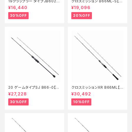
19グラップラー タイプJB602
クロスミッション B66ML-S【特
【特価竿】【30】
価竿】【20】
¥16,440
¥19,096
30%OFF
20%OFF
20 ゲームタイプSJ B66-0【特
クロスミッションXR B66ML【継
価竿】【30】
続セール_ロッド】【10】
¥27,228
¥30,492
30%OFF
10%OFF