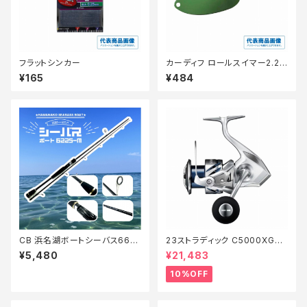
フラットシンカー
カーディフ ロールスイマー2.2g
TR−022K 60T
¥165
¥484
CB 浜名湖ボートシーバス662
23ストラディック C5000XG
S-M【Tオリ】
【継続セール_リール】【10】
¥5,480
¥21,483
10%OFF