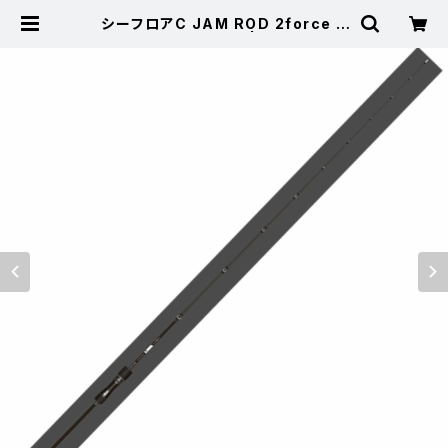
シーフロアC JAM ROD 2force J
R 603-2 2号 250g | 東海つり具
公式オンラインストア