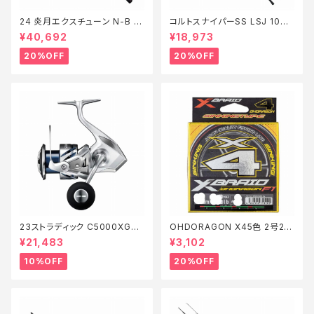
24 炎月エクスチューン N-B 51
コルトスナイパーSS LSJ 100L
0ML-FS/LEFT【特価ロッド】【2
【特価ロッド】【20】
¥40,692
¥18,973
0】
20%OFF
20%OFF
23ストラディック C5000XG
OHDORAGON X45色 2号20
【継続セール_リール】【10】
0m28lb【特価仕掛】【20】
¥21,483
¥3,102
10%OFF
20%OFF