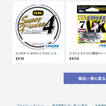
SUPER X-WIRE 4 150m 0.6号
ビクトルキス100【継続セー
S シルバー【継続セール_仕掛】
掛】
¥916
¥808
商品一覧に戻る
プライバシーポリシー
特定商取引法に基づく表記
会員規