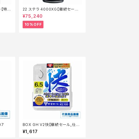
ー【特価
22 ステラ 4000XG【継続セール_
リール】【10】
¥75,240
10%OFF
07
BOX GH V2快【継続セール_仕
掛】
¥1,617