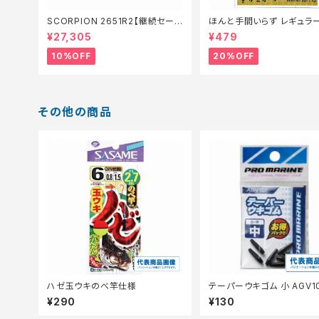
SCORPION 2651R2【継続セール
ほんと手間いらず レギュラ
_ロッド】【10】
仕掛】【20】
¥27,305
¥479
10%OFF
20%OFF
その他の商品
ハゼ玉ウキのべ竿仕様
テーパーウキゴム 小 AGV1
¥290
¥130