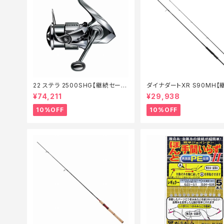
22 ステラ 2500SHG【継続セール
ダイナダートXR S90MH【
_リール】【10】
ール_ロッド】【10】
¥74,211
¥29,938
10%OFF
10%OFF