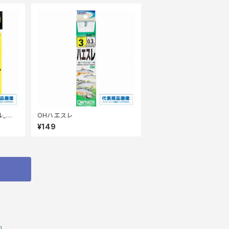
ル_仕
OHハエスレ
¥149
約