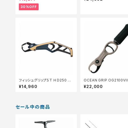
30%OFF
フィッシュグリップＳＴ ＨＤ250 デ
OCEAN GRIP OG2100VIII
ィープブルー
4) チタン
¥14,960
¥22,000
セール中の商品