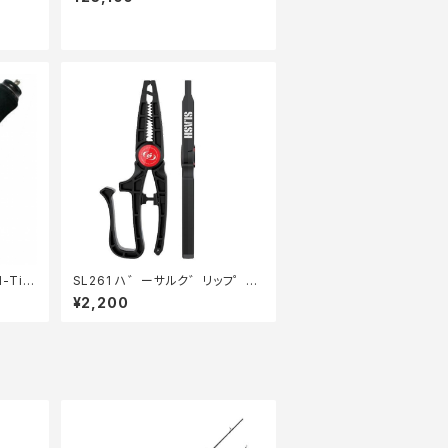
-Ti(2
SL261 ハ゛ーサルク゛リッフ゜
フ゛ラック
¥2,200