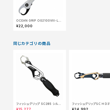
OCEAN GRIP OG2100VIII-LB
(25) ライトフ゛ルー
¥22,000
同じカテゴリの商品
フィッシュグリップ SC285 シルバ
フィッシュグリップＳＣ ＨＤ31
ー【特価装備】【30】
ィープブルー
¥15,277
¥24,992