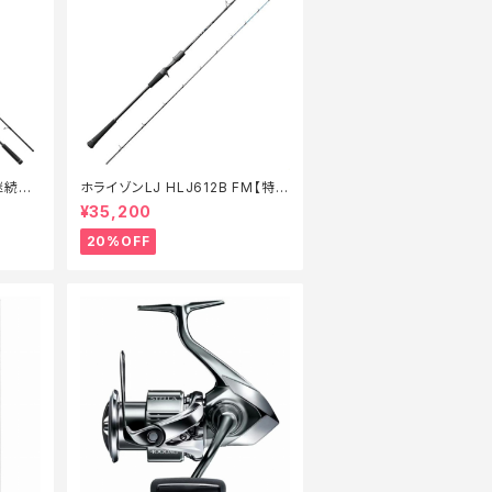
継続セ
ホライゾンLJ HLJ612B FM【特価
ロッド】【20】
¥35,200
20%OFF