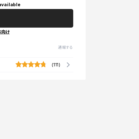
available
方向け
通報する
(111)