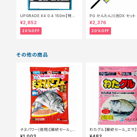
UPGRADE X4 0.4 150m【特価
PG かんたん川池DX セット 
仕掛】【20】
【特価セット】【20】
¥2,852
¥2,376
20%OFF
20%OFF
その他の商品
チヌパワー(徳用)【継続セール_エ
わたグル【継続セール_エサ】
サ】
¥1,003
¥482