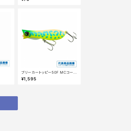
ブリーカートッピー50F MCコーチ
ドッグ
¥1,595