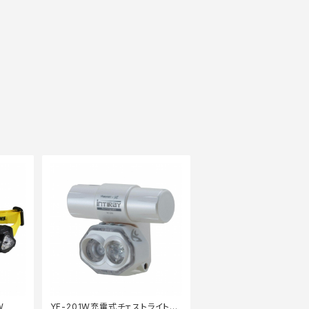
W
YF-201W充電式チェストライトホ