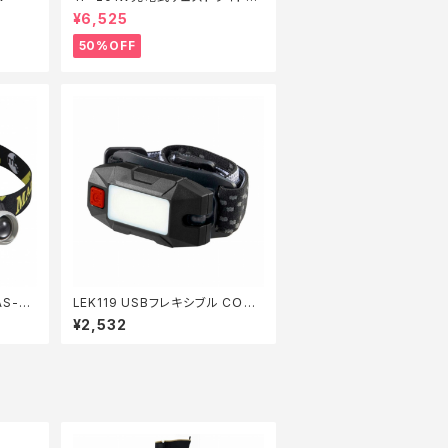
ワイト【特価装備】【50】
¥6,525
50%OFF
AS-30
LEK119 USBフレキシブル CＯB
ヘッドランプ
¥2,532