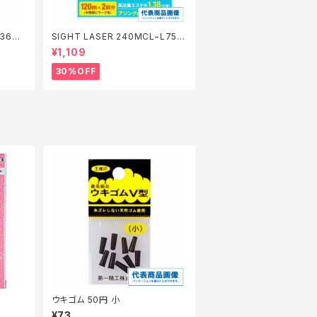
360
SIGHT LASER 240MCL−L75Q
橙 0.2【特価仕掛】【30】
¥1,109
30%OFF
ウキゴム 50円 小
¥73