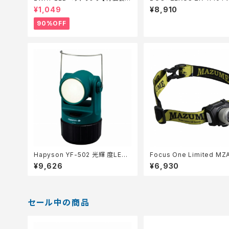
備】【90】
¥1,049
¥8,910
90%OFF
Hapyson YF-502 光輝 度LED
Focus One Limited MZ
投光集魚灯
1 フ゛ラック
¥9,626
¥6,930
セール中の商品