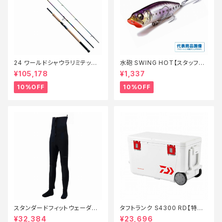
24 ワールドシャウラリミテッド
水砲 SWING HOT【スタッフ永
21053R-3【継続セール_ロッ
徳夏のチニングオススメルアー】
¥105,178
¥1,337
ド】【10】
10%OFF
10%OFF
スタンダードフィットウェーダー
タフトランク S4300 RD【特価
3.0FW−040X 黒 SB【特価装
装備】【20】
¥32,384
¥23,696