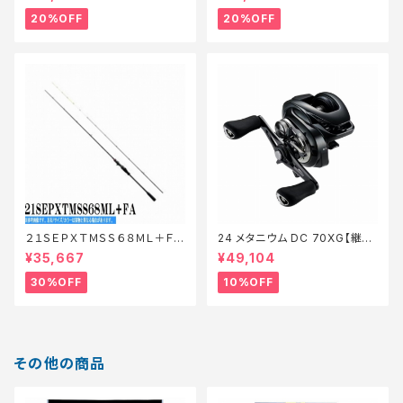
備】【20】
20%OFF
20%OFF
２１ＳＥＰＸＴＭＳＳ６８ＭＬ＋ＦＡ
24 メタニウム DC 70XG【継続
【特価ロッド】【30】
セール_リール】【10】
¥35,667
¥49,104
30%OFF
10%OFF
その他の商品