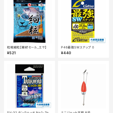
粒戦細粒【継続セール_エサ】
P46最強SWスナップ 0
¥521
¥440
SV-32 タンクヘッド No2-7g
ミニジェット天秤 8号