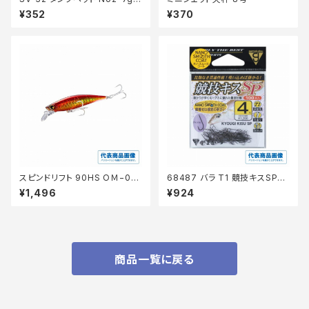
1/4
¥352
¥370
スピンドリフト 90HS OＭ−09
68487 バラ T1 競技キスSP
04
【継続セール_仕掛】
¥1,496
¥924
商品一覧に戻る