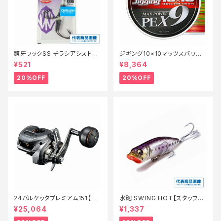
鏡牙フックSS チラシアシスト
ジギング10×10マッツスパワーP
【特価仕掛】【20】
PEX9 300m 2号【特価仕掛】
¥521
¥8,364
【20】
20%OFF
20%OFF
24バルケッタプレミアム151【特
水砲 SWING HOT【スタッフ永
価リール】【30】
徳夏のチニングオススメルアー】
¥25,064
¥1,337