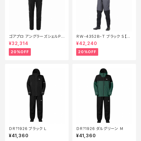
ゴアプロ アングラーズシェルPT
ＲＷ-4352Ｂ-Ｔ ブラック Ｓ【特
RA−002V 黒 XL【特価装備】【2
価装備】【20】
¥32,314
¥42,240
0】
20%OFF
20%OFF
ＤＲ?1926 ブラック Ｌ
ＤＲ?1926 ダルグリーン Ｍ
¥41,360
¥41,360