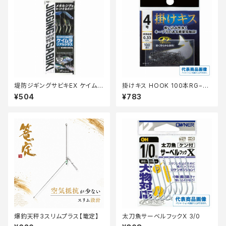
堤防ジギングサビキEX ケイムラ
掛けキス HOOK 100本RG−N
リアルシラス2本FS702ーM
K1N【継続セール_仕掛】
¥504
¥783
爆釣天秤3スリムプラス【篭定】
太刀魚サーベルフックX 3/0