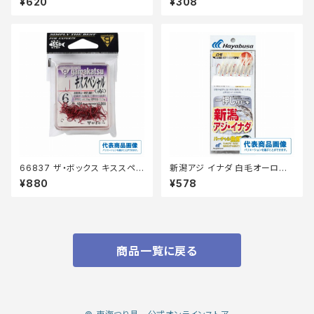
¥620
¥308
66837 ザ・ボックス キススペシ
新潟アジ イナダ 白毛オーロラ 1
ャル 赤
3-5号 【継続セール_仕掛】
¥880
¥578
商品一覧に戻る