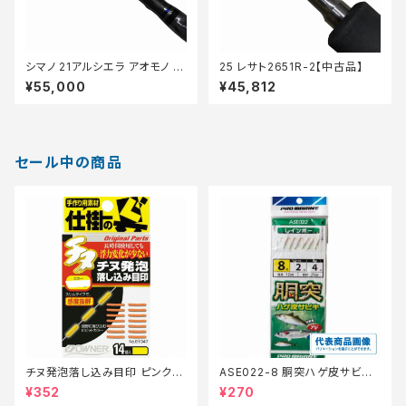
シマノ 21アルシエラ アオモノ H
25 レサト2651R-2【中古品】
215【中古品】
¥55,000
¥45,812
セール中の商品
チヌ発泡落し込み目印 ピンク
ASE022-8 胴突ハゲ皮サビキ
【特価仕掛】【20】
8【特価仕掛】【30】
¥352
¥270