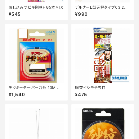
落し込みサビキ剛華HG5本ＭIX
デルナーL型天秤タイプ03 27
【篭定】
¥545
¥990
テクミーテーパー力糸 13M 赤
胴突イシモチ五目
2本 0.6ー6【継続セール_仕掛】
¥1,540
¥475