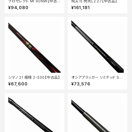
プロセレクト MI 90NW【中古
飛天弓 閃光L2 27【中古品】
品】
¥94,080
¥161,181
シマノ 21 極翔 2-530【中古品】
オシアプラッガー リミテッド S71
0H【中古品】
¥67,600
¥73,576