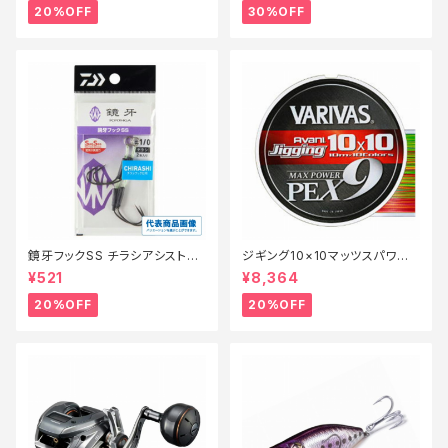
20%OFF
30%OFF
鏡牙フックSS チラシアシスト
ジギング10×10マッツスパワーP
【特価仕掛】【20】
PEX9 300m 2号【特価仕掛】
¥521
¥8,364
【20】
20%OFF
20%OFF