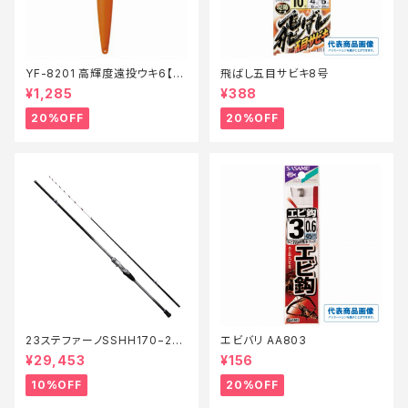
YF-8201 高輝度遠投ウキ6【特
飛ばし五目サビキ8号
価仕掛】【20】
¥1,285
¥388
20%OFF
20%OFF
23ステファーノSSHH170−2
エビバリ AA803
【継続セール_ロッド】【10】
¥29,453
¥156
10%OFF
20%OFF