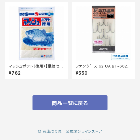
マッシュポテト（徳用）【継続セー
ファンク゛ス 62 UA BT-662-
ル_エサ】
UA 10
¥762
¥550
商品一覧に戻る
© 東海つり具 公式オンラインストア