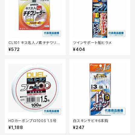
CL101 キス名人ノ素チチワリー
ツインサポート船ヒラメ
ダー 30個
¥572
¥404
HDカーボンプロ100S 1.5号
白スキンサビキ6本鈎
¥1,188
¥247