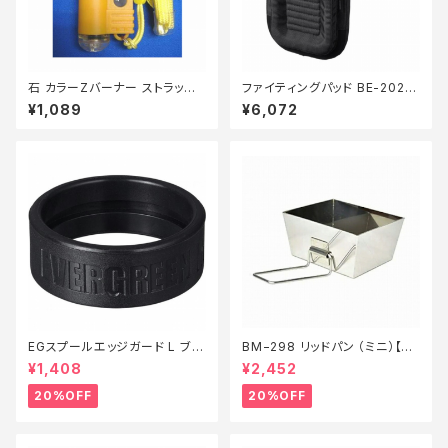
石 カラーZバーナー ストラップ
ファイティングパッド BE-202X
付 カラーランダム
黒
¥1,089
¥6,072
EGスプールエッジガード L ブラ
BM−298 リッドパン （ミニ）【特
ック【特価装備】【20】
価装備】【20】
¥1,408
¥2,452
20%OFF
20%OFF