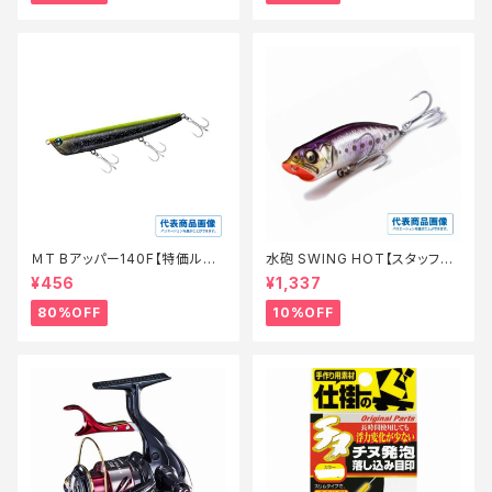
ＭT Bアッパー140F【特価ルア
水砲 SWING HOT【スタッフ永
ー】【80】
徳夏のチニングオススメルアー】
¥456
¥1,337
80%OFF
10%OFF