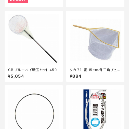
CB ブルーベイ磯玉セット 450
タカ 71−網 15ｃm柄 三角チュ
ル 30ｃm
¥5,054
¥884