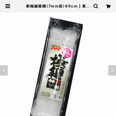
新極細替網（7mm目）60ｃm | 東海
つり具 公式オンラインストア