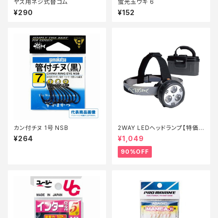
ヤス用ネジ式替ゴム
蛍光玉ウキ 6
¥290
¥152
カン付チヌ 1号 NSB
2WAY LEDヘッドランプ【特価
装備】【90】
¥264
¥1,049
90%OFF