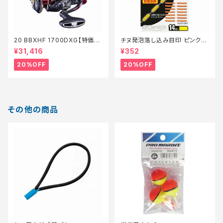
20 BBXHF 1700DXG【特価リ
チヌ発泡落し込み目印 ピンク
ール】【20】
【特価仕掛】【20】
¥31,416
¥352
20%OFF
20%OFF
その他の商品