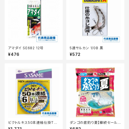
アマダイ SE682 12号
5連サルカン 1/0B 黒
¥476
¥572
ビクトルキス50本連結仕掛TO
ダンゴの底釣り夏【継続セール_
K201 4号 【継続セール_仕掛】
エサ】
¥1,771
¥682