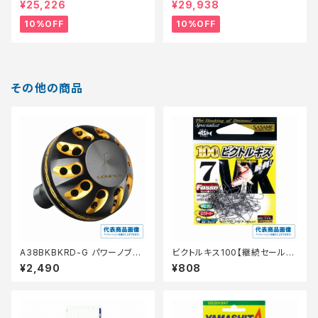
¥25,226
¥29,938
10%OFF
10%OFF
その他の商品
A38BKBKRD-G パワーノブ38
ビクトルキス100【継続セール_
mm
仕掛】
¥2,490
¥808