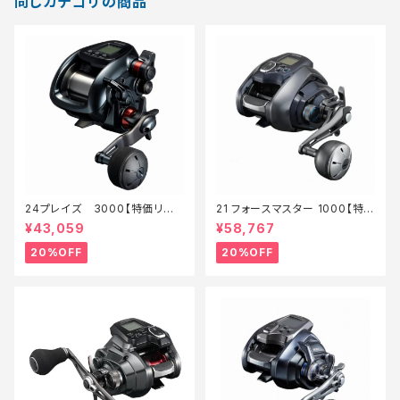
同じカテゴリの商品
24プレイズ 3000【特価リー
21 フォースマスター 1000【特
ル】【20】
価リール】【20】
¥43,059
¥58,767
20%OFF
20%OFF