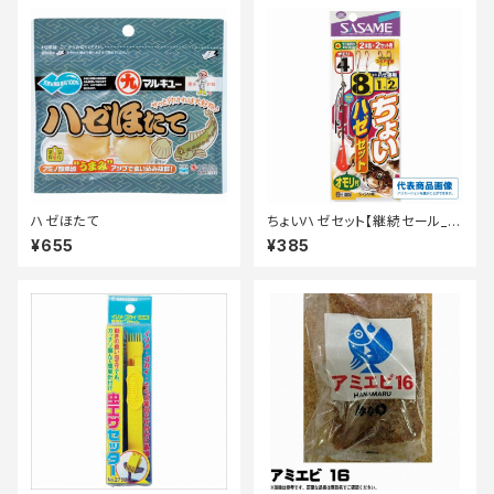
ハゼほたて
ちょいハゼセット【継続セール_仕
掛】
¥655
¥385