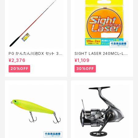
PG かんたん川池DX セット 36
SIGHT LASER 240MCL−L75
0【特価セット】【20】
Q 橙 0.2【特価仕掛】【30】
¥2,376
¥1,109
20%OFF
30%OFF