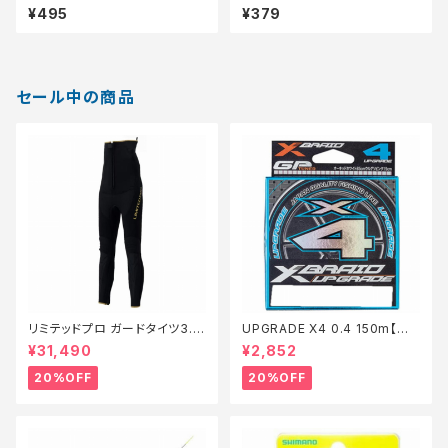
号 5P【Tオリ】
3P【Tオリ】
¥495
¥379
セール中の商品
リミテッドプロ ガードタイツ3.0
UPGRADE X4 0.4 150m【特
FI−540X 黒 LB【特価装備】【2
価仕掛】【20】
¥31,490
¥2,852
0】
20%OFF
20%OFF