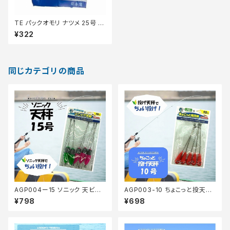
TE パックオモリ ナツメ 25号 （2
ケ）
¥322
同じカテゴリの商品
AGP004ー15 ソニック 天ビン 1
AGP003-10 ちょこっと投天秤1
5号5P(TOOEM)【Tオリ】
0号 5P(TOOEM)【Tオリ】
¥798
¥698