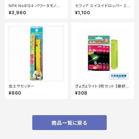
NPK No8124 パワータモノエ 1
セフィア スイスイドロッパー 2.5
50センチ
号 QS-Z25Y アカミドリ 001
¥3,960
¥1,100
虫エサセッター
ぎょぎょライト3枚セット 【継続セ
ール_装備】
¥660
¥308
商品一覧に戻る