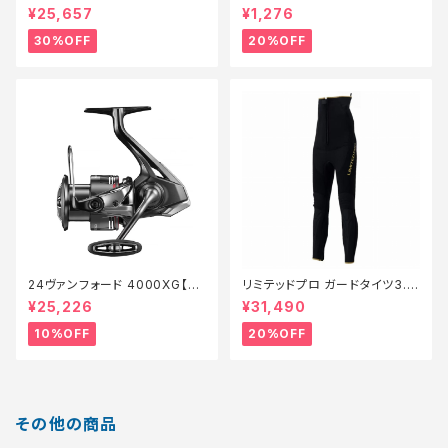
73MH 185R【特価ロッド】【30】
1【特価ルアー】【20】
¥25,657
¥1,276
30%OFF
20%OFF
24ヴァンフォード 4000XG【継
リミテッドプロ ガードタイツ3.0
続セール_リール】【10】
FI−540X 黒 LB【特価装備】【2
¥25,226
¥31,490
0】
10%OFF
20%OFF
その他の商品