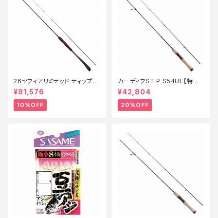
26セフィアリミテッド ティップエ
カーディフST P S54UL【特価
ギング S63ML+S【継続セール_
ロッド】【20】
¥81,576
¥42,804
ロッド】【10】
10%OFF
20%OFF