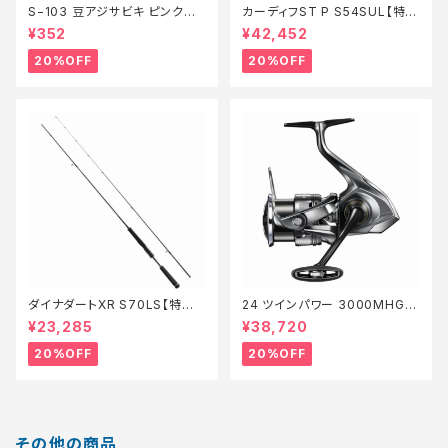
S−103 豆アジサビキ ピンクベ
カーディフST P S54SUL【特価
イト 1【特価仕掛】【20】
ロッド】【20】
¥352
¥42,452
20%OFF
20%OFF
ダイナダートXR S70LS【特価
24 ツインパワー 3000MHG
ロッド】【20】
【特価リール】【20】
¥23,285
¥38,720
20%OFF
20%OFF
その他の商品