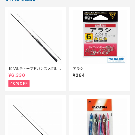
19ソルティーアドバンスメタルス
アラシ
ッテ B66MLS【特価竿】【40】
¥6,330
¥264
40%OFF