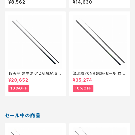
¥8,562
¥14,630
18天平 硬中硬 61ZA【継続セー
源流峰70NR【継続セール_ロッ
ル_ロッド】【10】
ド】【10】
¥20,652
¥35,274
10%OFF
10%OFF
セール中の商品