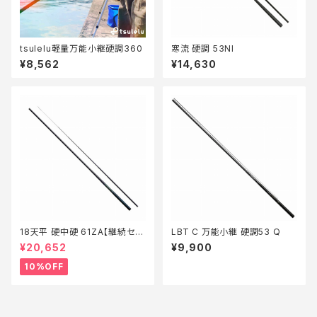
tsulelu軽量万能小継硬調360
寒流 硬調 53NI
¥8,562
¥14,630
18天平 硬中硬 61ZA【継続セー
LBT C 万能小継 硬調53 Q
ル_ロッド】【10】
¥20,652
¥9,900
10%OFF