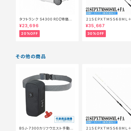
タフトランク S4300 RD【特価装
２１ＳＥＰＸＴＭＳＳ６８ＭＬ＋
備】【20】
【特価ロッド】【30】
¥23,696
¥35,667
20%OFF
30%OFF
その他の商品
BSJ-7300カリフウエスト手動ラ
２１ＳＥＰＸＴＭＳＳ６８ＭＬ＋