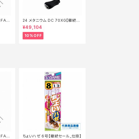
ＦＡ
24 メタニウム DC 70XG【継続セ
ール_リール】【10】
¥49,104
10%OFF
ＦＡ
ちょいハゼ 6号【継続セール_仕掛】