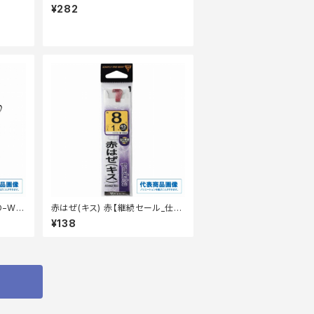
¥282
−W2
赤はぜ(キス) 赤【継続セール_仕
掛】
¥138