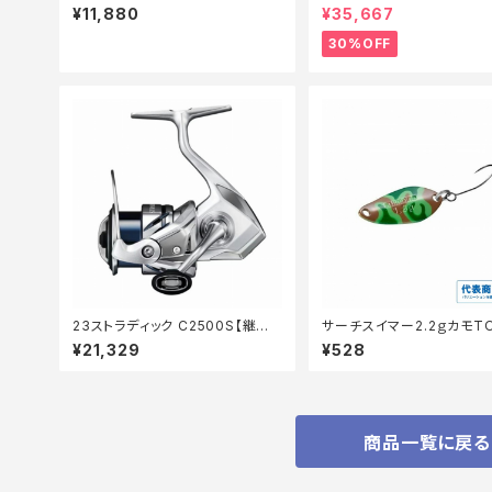
グアBK
【特価ロッド】【30】
¥11,880
¥35,667
30%OFF
23ストラディック C2500S【継続
サーチスイマー2.2ｇカモTO
セール_リール】【10】
2S
¥21,329
¥528
商品一覧に戻る