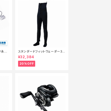
ッフ永徳
スタンダードフィットウェーダー3.
】
0FW−040X 黒 SB【特価装備】【2
¥32,384
0】
20%OFF