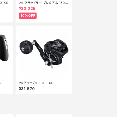
01XG
24 グラップラー プレミアム 150X
G 新製品2024【継続セール_リー
¥32,225
ル】【10】
10%OFF
G
26グラップラー 300XG
¥31,570