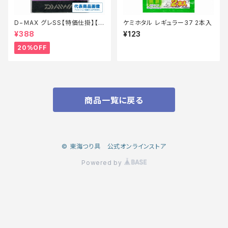
D−ＭAX グレSS【特価仕掛】【2
ケミホタル レギュラー37 2本入
0】
¥388
¥123
20%OFF
商品一覧に戻る
© 東海つり具 公式オンラインストア
Powered by