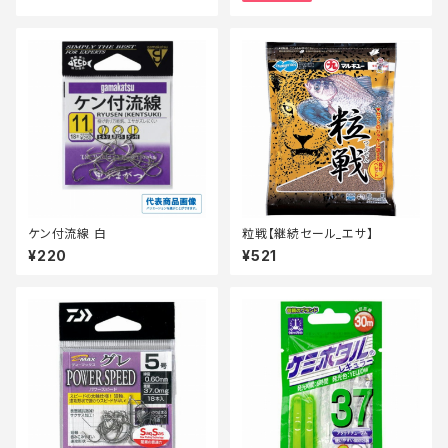
ケン付流線 白
粒戦【継続セール_エサ】
¥220
¥521