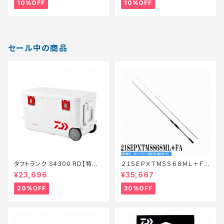
10%OFF
10%OFF
セール中の商品
タフトランク S4300 RD【特価
２１ＳＥＰＸＴＭＳＳ６８ＭＬ＋ＦＡ
装備】【20】
【特価ロッド】【30】
¥23,696
¥35,667
20%OFF
30%OFF