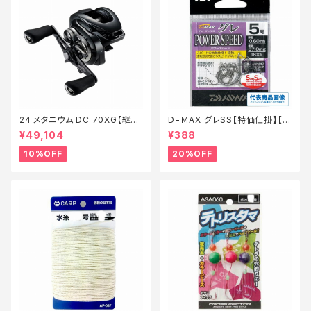
24 メタニウム DC 70XG【継続
D−ＭAX グレSS【特価仕掛】【2
セール_リール】【10】
0】
¥49,104
¥388
10%OFF
20%OFF