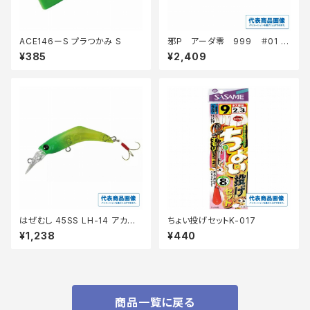
ACE146ーS プラつかみ S
邪P アーダ零 999 ＃01 J
APAN
¥385
¥2,409
はぜむし 45SS LH-14 アカキ
ちょい投げセットK-017
ン
¥1,238
¥440
商品一覧に戻る