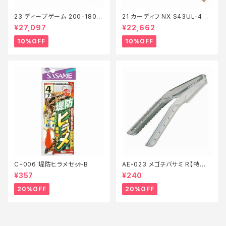
23 ディープゲーム 200-180
21 カーディフ NX S43UL-4
【継続セール_ロッド】【10】
【継続セール_ロッド】【10】
¥27,097
¥22,662
10%OFF
10%OFF
C−006 堤防ヒラメセットB
AE-023 メゴチバサミ R【特価
装備】【20】
¥357
¥240
20%OFF
20%OFF