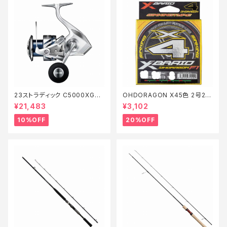
23ストラディック C5000XG
OHDORAGON X45色 2号20
【継続セール_リール】【10】
0m28lb【特価仕掛】【20】
¥21,483
¥3,102
10%OFF
20%OFF