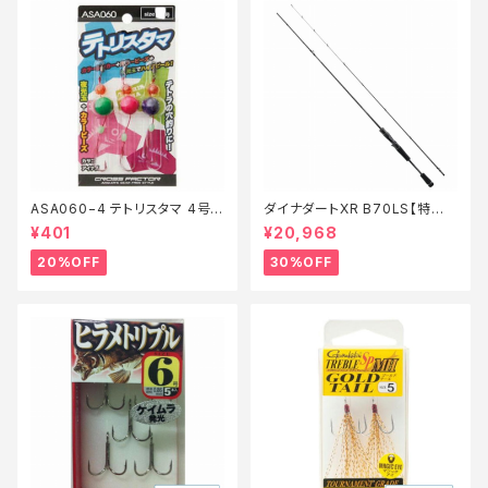
ASA060−4 テトリスタマ 4号
ダイナダートXR B70LS【特価
【特価仕掛】【20】
ロッド】【30】
¥401
¥20,968
20%OFF
30%OFF