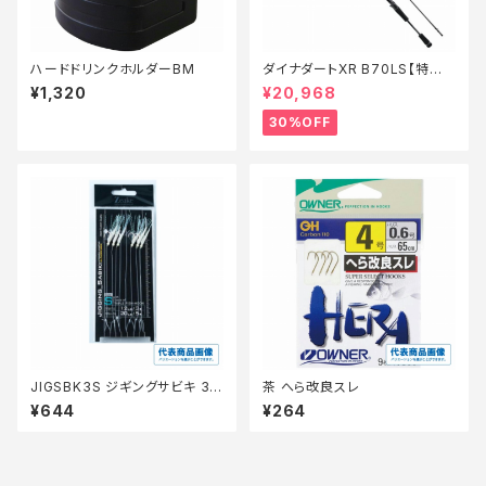
ハードドリンクホルダーBM
ダイナダートXR B70LS【特価
ロッド】【30】
¥1,320
¥20,968
30%OFF
JIGSBK3S ジギングサビキ 3
茶 へら改良スレ
本針2セット入り
¥644
¥264