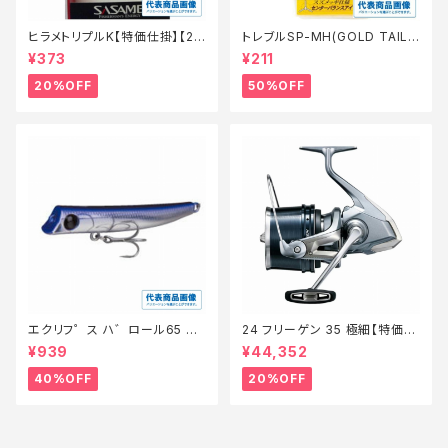
ヒラメトリプルK【特価仕掛】【2
トレブルSP-MH(GOLD TAIL)
0】
8【特価仕掛】【50】
¥373
¥211
20%OFF
50%OFF
エクリフ゜ス ハ゛ロール65 #0
24 フリーゲン 35 極細【特価リ
10 ク゛ローホ゛ラ【特価ルア
ール】【20】
¥939
¥44,352
ー】【40】
40%OFF
20%OFF