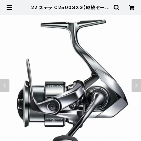
22 ステラ C2500SXG【継続セール
_リール】【10】 | 東海つり具 公式オ
ンラインストア