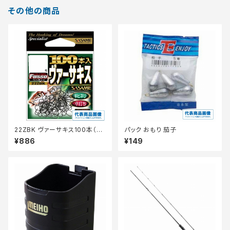
その他の商品
22ZBK ヴァーサキス100本（T
パック おもり 茄子
Cフッ素）4号【継続セール_仕
¥886
¥149
掛】