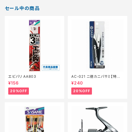
セール中の商品
エビバリ AA803
AC-021 ニ徳カニバサミ【特価
装備】【20】
¥156
¥240
20%OFF
20%OFF