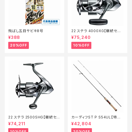
飛ばし五目サビキ8号
22 ステラ 4000XG【継続セー
ル_リール】【10】
¥388
¥75,240
20%OFF
10%OFF
22 ステラ 2500SHG【継続セー
カーディフST P S54UL【特価
ル_リール】【10】
ロッド】【20】
¥74,211
¥42,804
10%OFF
20%OFF