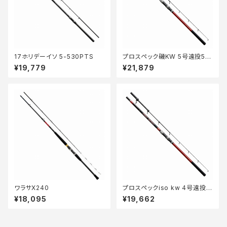
17ホリデーイソ 5-530PTS
プロスペック磯KW 5号遠投53
0
¥19,779
¥21,879
ワラサX240
プロスペックiso kw 4号遠投5
30
¥18,095
¥19,662