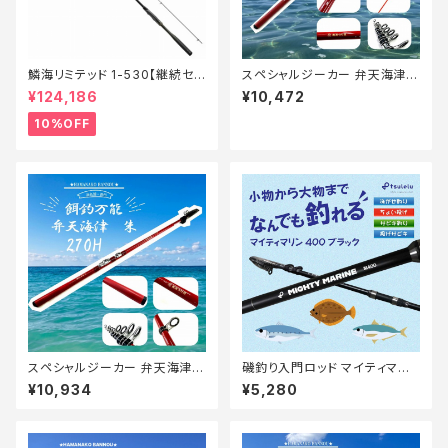
鱗海リミテッド 1-530【継続セ
スペシャルジーカー 弁天海津
ール_ロッド】【10】
朱 300M【Tオリ】
¥124,186
¥10,472
10%OFF
スペシャルジーカー 弁天海津
磯釣り入門ロッド マイティマリ
朱 270H【Tオリ】
ン 400 マットブラック
¥10,934
¥5,280