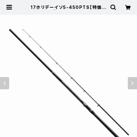
17ホリデーイソ5-450PTS【特価ロ
ッド】【20】 | 東海つり具 公式オンラ
インストア