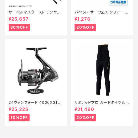
サーベルマスター XR テンヤ
パペット・サーフェス クリアー 0
73MH 185R【特価ロッド】【30】
1【特価ルアー】【20】
¥25,657
¥1,276
30%OFF
20%OFF
24ヴァンフォード 4000XG【継
リミテッドプロ ガードタイツ3.0
続セール_リール】【10】
FI−540X 黒 LB【特価装備】【2
¥25,226
¥31,490
0】
10%OFF
20%OFF