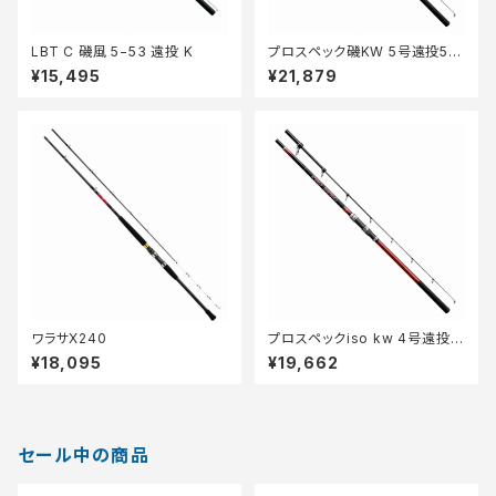
LBT C 磯風 5−53 遠投 K
プロスペック磯KW 5号遠投53
0
¥15,495
¥21,879
ワラサX240
プロスペックiso kw 4号遠投5
30
¥18,095
¥19,662
セール中の商品