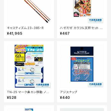
キャスティズム 23−385・R
ハゼだぜ カラフル天秤セット H
A110ー6ー0.8
¥41,965
¥467
TN-25 マーク鼻カン移動 ノー
アジスナップ
マル 6
¥528
¥440