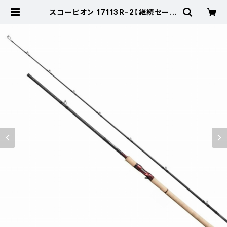
スコーピオン 17113R-2【継続セール
_ロッド】【10】 | 東海つり具 公式オ
ンラインストア