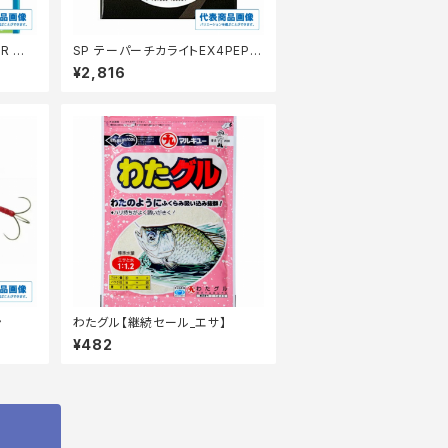
8R 緑
SP テーパーチカライトEX4PEPL
−N14P
¥2,816
ン
わたグル【継続セール_エサ】
¥482