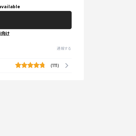
available
方向け
通報する
(111)