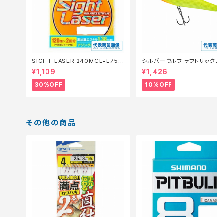
SIGHT LASER 240MCL−L75Q
シルバーウルフ ラフトリック
橙 0.2【特価仕掛】【30】
【スタッフ永徳浜名湖セレクト
¥1,109
¥1,426
0】
30%OFF
10%OFF
その他の商品