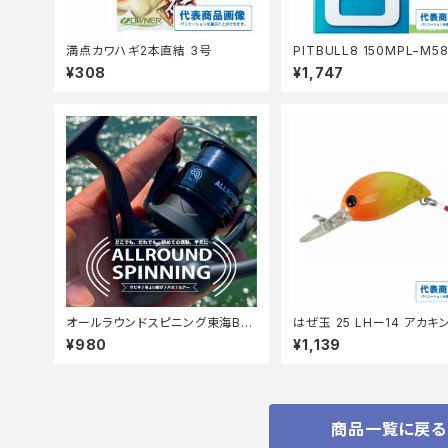
満点カワハギ2本直結 3号
PITBULL8 150MPL−M5
0.6 【継続セール_仕掛】
¥308
¥1,747
オールラウンドスピニング東海BK
はぜ玉 25 LHー14 アカキ
3号100M付【Tオリ】
¥980
¥1,139
商品一覧に戻る