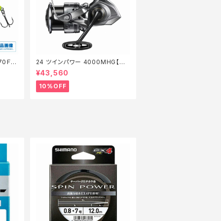
70Ｆ
24 ツインパワー 4000MHG【継
】【1
続セール_リール】【10】
¥43,560
10%OFF