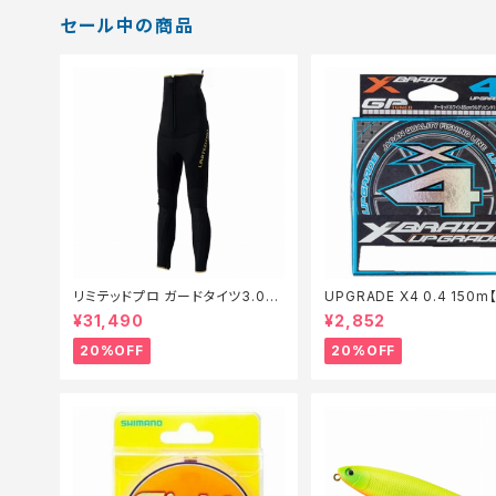
セール中の商品
リミテッドプロ ガードタイツ3.0FI
UPGRADE X4 0.4 150
−540X 黒 LB【特価装備】【20】
仕掛】【20】
¥31,490
¥2,852
20%OFF
20%OFF