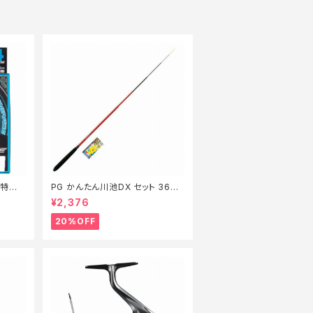
m【特価
PG かんたん川池DX セット 360
【特価セット】【20】
¥2,376
20%OFF