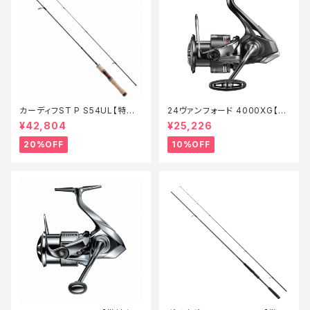
カーディフST P S54UL【特価
24ヴァンフォード 4000XG【継
ロッド】【20】
続セール_リール】【10】
¥42,804
¥25,226
20%OFF
10%OFF