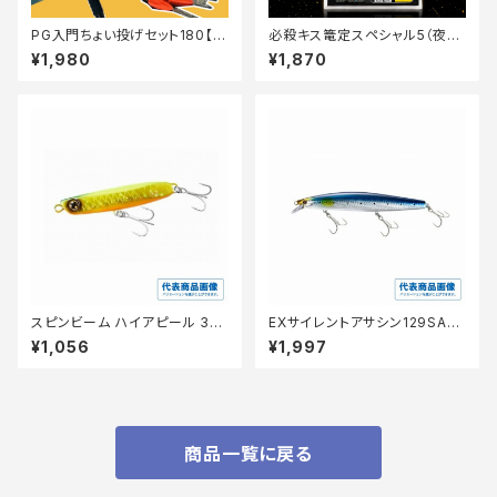
PG入門ちょい投げセット180【T
必殺キス篭定スペシャル5（夜光
オリ】
ピンク塗り）5号-Vハードハリス
¥1,980
¥1,870
0.8号～1.25号【篭定】
スピンビーム ハイアピール 32
EXサイレントアサシン129SAR
ｇ JG−032V
XＭ−229N
¥1,056
¥1,997
商品一覧に戻る