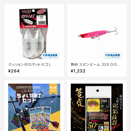
クッション付ロケットカゴ L
熱砂 スピンビーム 32G ＯＯ−2
32Ｍ 025【特価ルアー】【20】
¥264
¥1,232