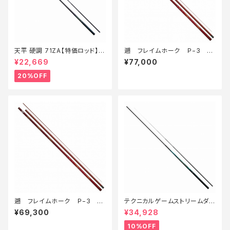
天平 硬調 71ZA【特価ロッド】
遡 フレイムホーク Ｐ−3 9
【20】
0Ｍ・Ｅ
¥22,669
¥77,000
20%OFF
遡 フレイムホーク Ｐ−3 8
テクニカルゲームストリームダン
0Ｍ・Ｅ
サー 53 新製品2024【継続セー
¥69,300
¥34,928
ル_ロッド】【10】
10%OFF