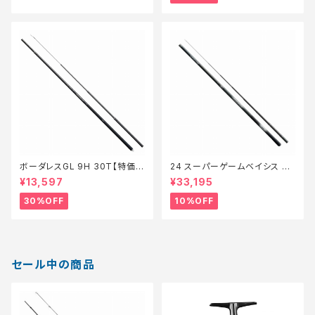
ボーダレスGL 9H 30T【特価ロ
24 スーパーゲームベイシス H
ッド】【30】
H 80-85Z 新製品2024【継続
¥13,597
¥33,195
セール_ロッド】【10】
30%OFF
10%OFF
セール中の商品