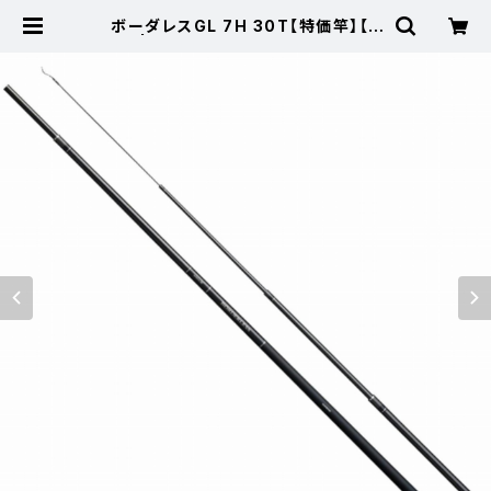
ボーダレスGL 7H 30T【特価竿】【3
0】 | 東海つり具 公式オンラインス
トア