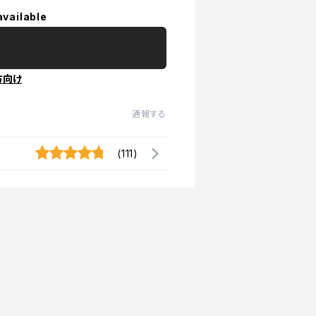
available
方向け
通報する
(111)