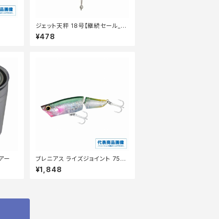
ジェット天秤 18号【継続セール_仕
掛】
¥478
リアー
ブレニアス ライズジョイント 75F
XH-T75Y Tウォーターメロン001
¥1,848