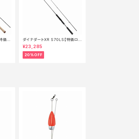
【特価ロ
ダイナダートXR S70LS【特価ロッ
ド】【20】
¥23,285
20%OFF