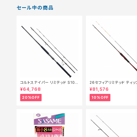
セール中の商品
コルトスナイパー リミテッド S100
26セフィアリミテッド ティ
MH-3【特価ロッド】【20】
ング S63ML+S【継続セー
¥64,768
¥81,576
ド】【10】
20%OFF
10%OFF