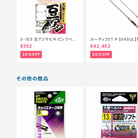
S−103 豆アジサビキ ピンクベイト
カーディフST P S54SUL
1【特価仕掛】【20】
ッド】【20】
¥352
¥42,452
20%OFF
20%OFF
その他の商品