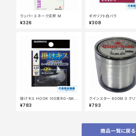
ラッパースネーク天秤 M
ギガリフト白バラ
¥326
¥308
掛けキス HOOK 100本RG−NK1
クインスター 600M 3 ク
N【継続セール_仕掛】
¥783
¥793
商品一覧に戻る