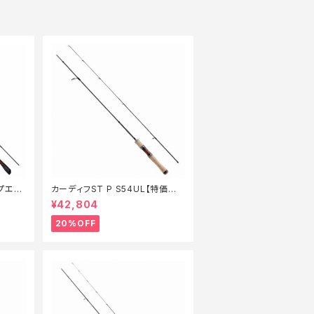
ップエギ
カーディフST P S54UL【特価ロッ
ル_ロッ
ド】【20】
¥42,804
20%OFF