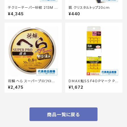
テクミーテーパー砂紋 213M 0.
凱 クリスタルトップ20ｃｍ
8-6 【継続セール_仕掛】
¥4,345
¥440
将鱗 へら スーパープロフロロ
DＭAＸ鮎ＳＳＦ4ＯＰマーク ＰＭ
道糸GL 0.8号
6.5
¥2,475
¥1,672
商品一覧に戻る