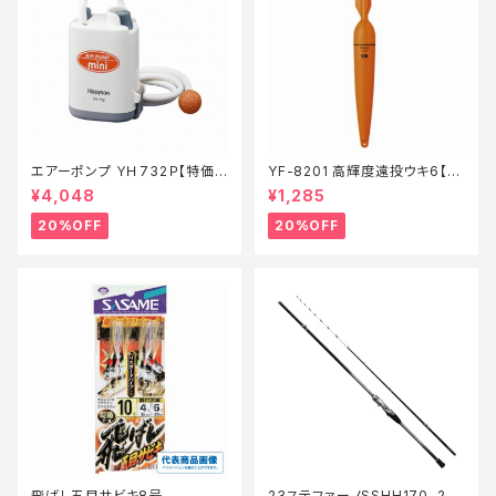
エアーポンプ ＹＨ732Ｐ【特価
YF-8201 高輝度遠投ウキ6【特
装備】【20】
価仕掛】【20】
¥4,048
¥1,285
20%OFF
20%OFF
飛ばし五目サビキ8号
23ステファーノSSHH170−2