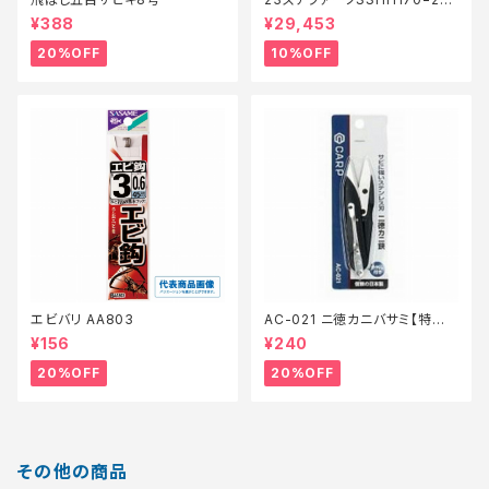
【継続セール_ロッド】【10】
¥388
¥29,453
20%OFF
10%OFF
エビバリ AA803
AC-021 ニ徳カニバサミ【特価
装備】【20】
¥156
¥240
20%OFF
20%OFF
その他の商品