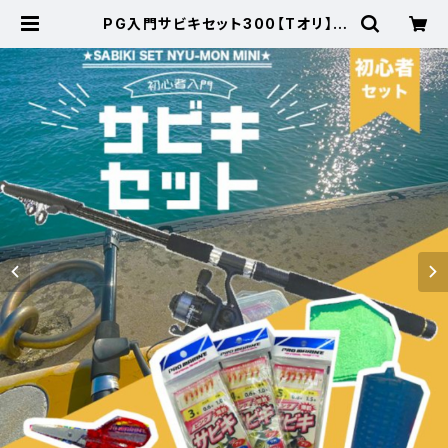
PG入門サビキセット300【Tオリ】 |
東海つり具 公式オンラインストア