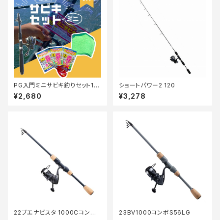
PG入門ミニサビキ釣りセット18
ショートパワー2 120
0【Tオリ】
¥2,680
¥3,278
22ブエナビスタ 1000CコンボS
23BV1000コンボS56LG
56L