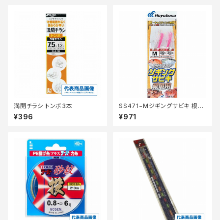
満開チラシ トンボ3本
SS471−Mジギングサビキ 根魚
用
¥396
¥971