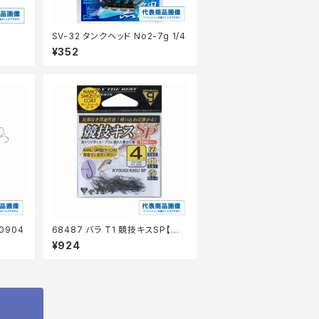
SV-32 タンクヘッド No2-7g 1/4
¥352
0904
68487 バラ T1 競技キスSP【継
続セール_仕掛】
¥924