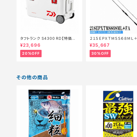
タフトランク S4300 RD【特価装
２１ＳＥＰＸＴＭＳＳ６８ＭＬ＋
備】【20】
【特価ロッド】【30】
¥23,696
¥35,667
20%OFF
30%OFF
その他の商品