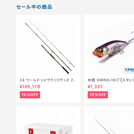
セール中の商品
24 ワールドシャウラリミテッド 21
水砲 SWING HOT【スタ
053R-3【継続セール_ロッド】【1
夏のチニングオススメルアー
¥105,178
¥1,337
0】
10%OFF
10%OFF