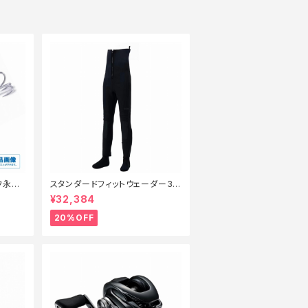
ッフ永徳
スタンダードフィットウェーダー3.
】
0FW−040X 黒 SB【特価装備】【2
¥32,384
0】
20%OFF