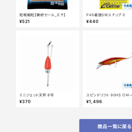
粒戦細粒【継続セール_エサ】
P46最強SWスナップ 0
¥521
¥440
ミニジェット天秤 8号
スピンドリフト 90HS OＭ−
¥370
¥1,496
商品一覧に戻る