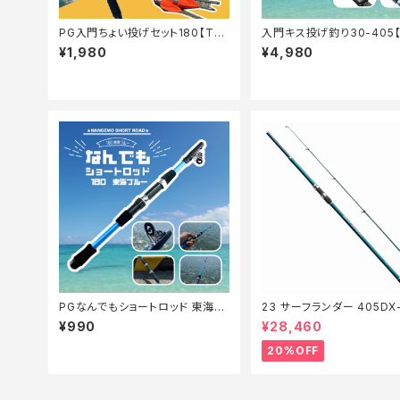
PG入門ちょい投げセット180【Tオ
入門キス投げ釣り30-405
リ】
リ】
¥1,980
¥4,980
PGなんでもショートロッド 東海ブ
23 サーフランダー 405DX
ルー180【Tオリ】
価竿】【20】
¥990
¥28,460
20%OFF