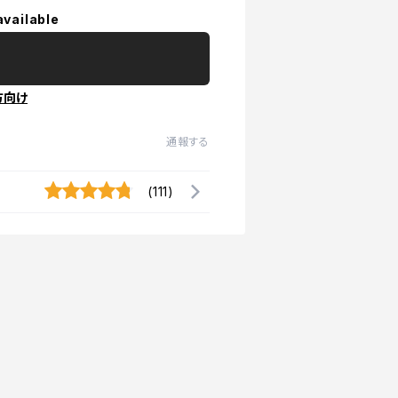
available
方向け
通報する
(111)