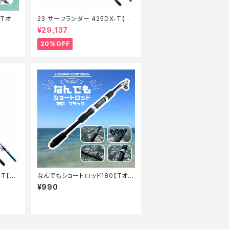
【Tオ
23 サーフランダー 425DX-T【特
価竿】【20】
¥29,137
20%OFF
-T【特
なんでもショートロッド180【Tオ
リ】
¥990