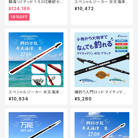
鱗海リミテッド 1-530【継続セ
スペシャルジーカー 弁天海津
ール_ロッド】【10】
朱 300M【Tオリ】
¥124,186
¥10,472
10%OFF
スペシャルジーカー 弁天海津
磯釣り入門ロッド マイティマリ
朱 270H【Tオリ】
ン 400 マットブラック
¥10,934
¥5,280