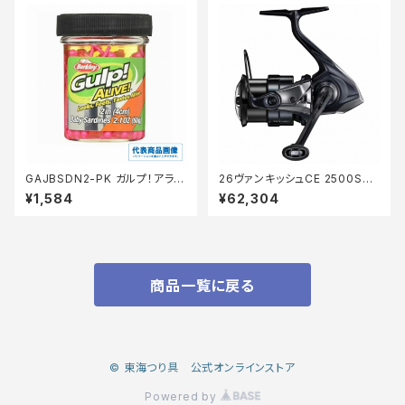
GAJBSDN2-PK ガルプ！アライ
26ヴァンキッシュCE 2500SH
ブ ベビーサーディン 2インチピ
G
¥1,584
¥62,304
ンク
商品一覧に戻る
© 東海つり具 公式オンラインストア
Powered by