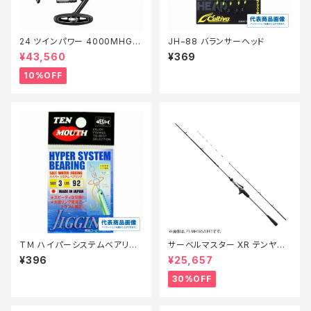
24 ツインパワー 4000MHG
JH−88 バランサーヘッド
【継続セール_リール】【10】
¥43,560
¥369
10%OFF
TＭ ハイパーシステムベアリン
サーベルマスター XR テンヤ
グ（ニッケル）
73MH 185R【特価ロッド】【30】
¥396
¥25,657
30%OFF