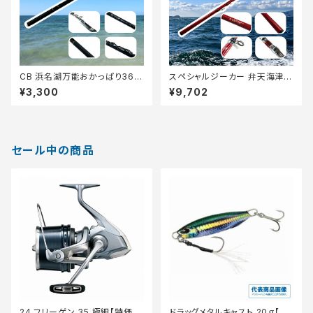
CB 浜名湖万能おかっぱり360
スペシャルジーカー 弁天海津
【Tオリ】
朱 270M【Tオリ】
¥3,300
¥9,702
セール中の商品
24 フリーゲン 35 極細【特価リ
ドラッグメタルキャスト 20ｇ【特