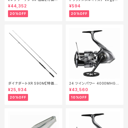
ール】【20】
価ルアー】【20】
¥44,352
¥594
20%OFF
20%OFF
ダイナダートXR S90M【特価ロ
24 ツインパワー 4000MHG
ッド】【20】
【継続セール_リール】【10】
¥25,934
¥43,560
20%OFF
10%OFF