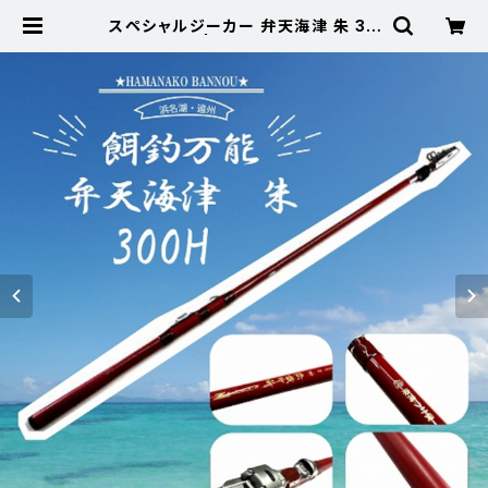
スペシャルジーカー 弁天海津 朱 30
0H【Tオリ】 | 東海つり具 公式オン
ラインストア