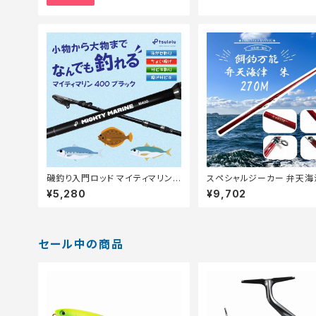
磯釣り入門ロッド マイティマリン
スペシャルジーカー 弁天海
400 マットブラック
270M【Tオリ】
¥5,280
¥9,702
セール中の商品