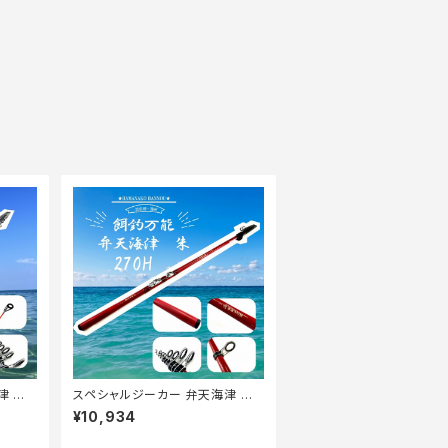
津 朱
スペシャルジーカー 弁天海津 朱
270H【Tオリ】
¥10,934