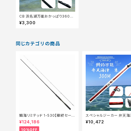
CB 浜名湖万能おかっぱり360【T
オリ】
¥3,300
同じカテゴリの商品
鱗海リミテッド 1-530【継続セール
スペシャルジーカー 弁天海
_ロッド】【10】
300M【Tオリ】
¥124,186
¥10,472
10%OFF