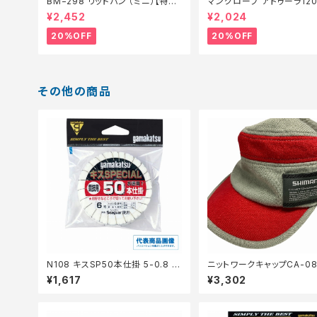
BM−298 リッドパン （ミニ）【特価
マングローブ アトゥーラ12
装備】【20】
ルアー】【20】
¥2,452
¥2,024
20%OFF
20%OFF
その他の商品
N108 キスSP50本仕掛 5-0.8 茶
ニットワークキャップCA-08
【継続セール_仕掛】
ンジャーピンク【中古品】
¥1,617
¥3,302