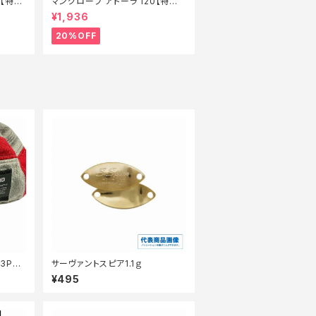
0【特価
マングローブ アトーラ 120【特価
ルアー】【20】
¥1,936
20%OFF
3Pジ
サーヴァントスピア1.1ｇ
¥495