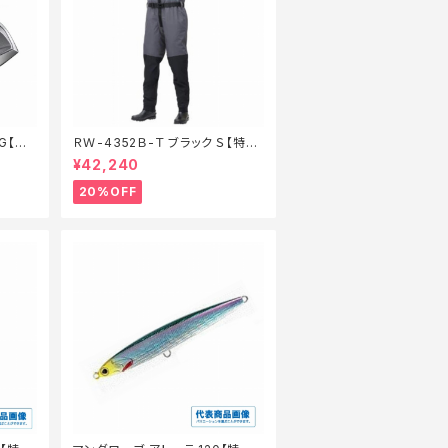
G【継
ＲＷ-4352Ｂ-Ｔ ブラック Ｓ【特価
装備】【20】
¥42,240
20%OFF