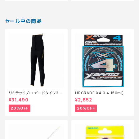
セール中の商品
リミテッドプロ ガードタイツ3.0
UPGRADE X4 0.4 150m【特
FI−540X 黒 LB【特価装備】【2
価仕掛】【20】
¥31,490
¥2,852
0】
20%OFF
20%OFF