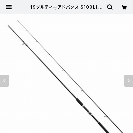
19ソルティーアドバンス S100L【特
価竿】【30】 | 東海つり具 公式オン
ラインストア