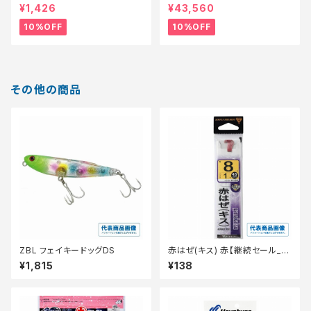
【スタッフ永徳浜名湖セレクト】
【継続セール_リール】【10】
¥1,426
¥43,560
【10】
10%OFF
10%OFF
その他の商品
ZBL フェイキードッグDS
赤はぜ(キス) 赤【継続セール_仕
掛】
¥1,815
¥138