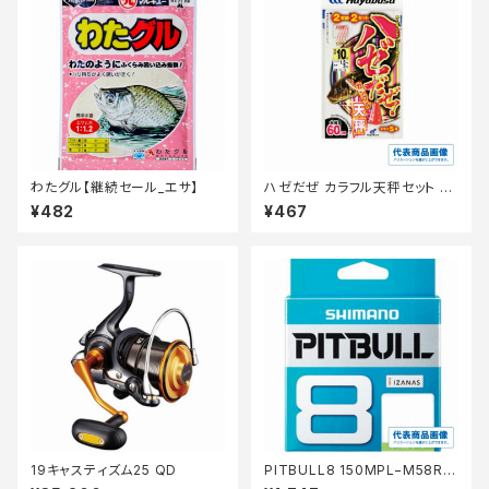
わたグル【継続セール_エサ】
ハゼだぜ カラフル天秤セット H
A110ー6ー0.8
¥482
¥467
19キャスティズム25 QD
PITBULL8 150MPL−M58R
緑 0.6 【継続セール_仕掛】