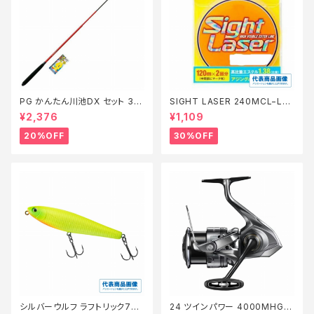
PG かんたん川池DX セット 36
SIGHT LASER 240MCL−L75
0【特価セット】【20】
Q 橙 0.2【特価仕掛】【30】
¥2,376
¥1,109
20%OFF
30%OFF
シルバーウルフ ラフトリック70Ｆ
24 ツインパワー 4000MHG