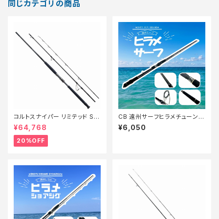
同じカテゴリの商品
コルトスナイパー リミテッド S1
CB 遠州サーフヒラメチューン 1
00MH-3【特価ロッド】【20】
00ML【Tオリ】
¥64,768
¥6,050
20%OFF