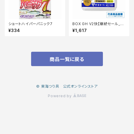
ショートハイパーパニック7
BOX GH V2快【継続セール_仕
掛】
¥334
¥1,617
商品一覧に戻る
© 東海つり具 公式オンラインストア
Powered by