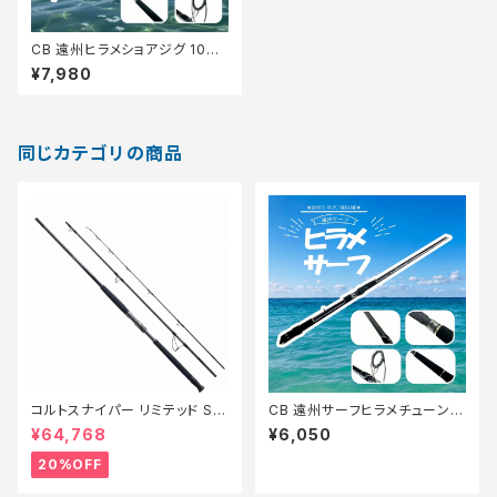
CB 遠州ヒラメショアジグ 100
MH【Tオリ】
¥7,980
同じカテゴリの商品
コルトスナイパー リミテッド S1
CB 遠州サーフヒラメチューン 1
00MH-3【特価ロッド】【20】
00ML【Tオリ】
¥64,768
¥6,050
20%OFF