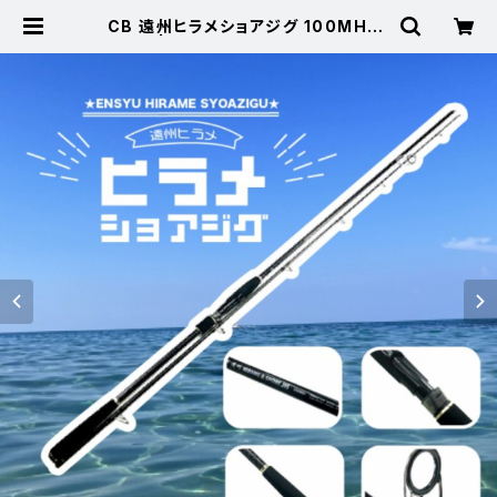
CB 遠州ヒラメショアジグ 100MH【T
オリ】 | 東海つり具 公式オンライン
ストア