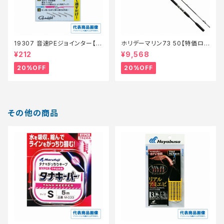
19307 音速PEジョインター【特
ホリデーマリン73 50【特価ロッ
価仕掛】【20】
ド】【20】
¥212
¥9,568
20%OFF
20%OFF
その他の商品