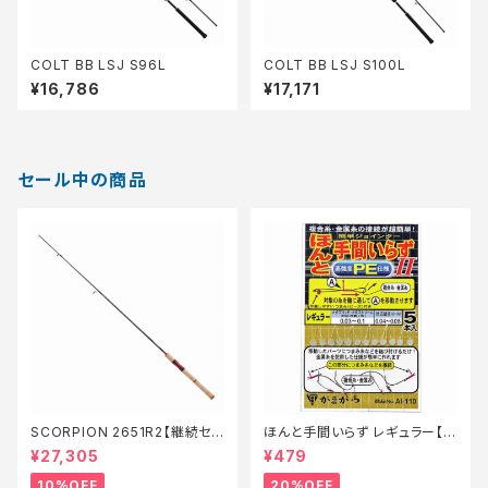
COLT BB LSJ S96L
COLT BB LSJ S100L
¥16,786
¥17,171
セール中の商品
SCORPION 2651R2【継続セ
ほんと手間いらず レギュラー【特
ール_ロッド】【10】
価仕掛】【20】
¥27,305
¥479
10%OFF
20%OFF