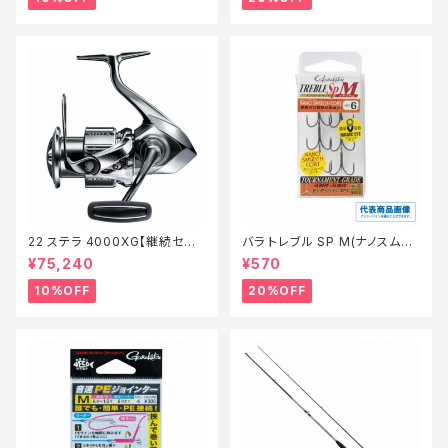
22 ステラ 4000XG【継続セー
バラ トレブル SP M(ナノスムー
ル_リール】【10】
スコート)【特価仕掛】【20】
¥75,240
¥570
10%OFF
20%OFF