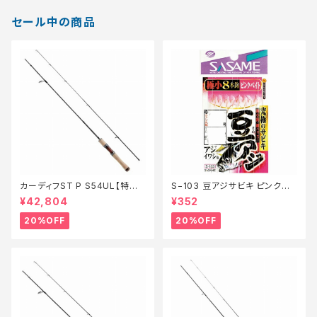
セール中の商品
カーディフST P S54UL【特価
S−103 豆アジサビキ ピンクベ
ロッド】【20】
イト 1【特価仕掛】【20】
¥42,804
¥352
20%OFF
20%OFF