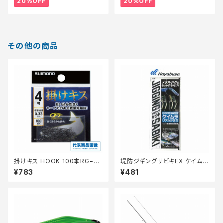
20%OFF
20%OFF
その他の商品
掛けキス HOOK 100本RG−N
堤防ジギングサビキEX ケイムラ
K1N【継続セール_仕掛】
リアルシラス2本FS702ーS
¥783
¥481