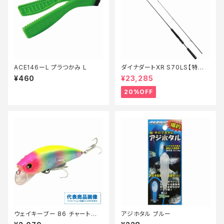
ACE146ーL プラつかみ L
ダイナダートXR S70LS【特価
ロッド】【20】
¥460
¥23,285
20%OFF
ウェイキーブー 86 チャートヘッ
アジホタル ブルー
ドボラ