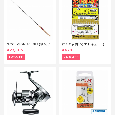
SCORPION 2651R2【継続セ
ほんと手間いらず レギュラー【特
ール_ロッド】【10】
価仕掛】【20】
¥27,305
¥479
10%OFF
20%OFF