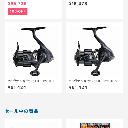
【継続セール_リール】【10】
G
¥65,736
¥16,478
10%OFF
26ヴァンキッシュCE C2000S
26ヴァンキッシュCE C2500S
HG
¥61,424
¥61,424
セール中の商品