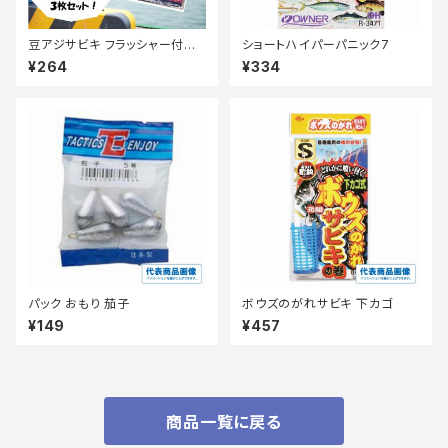
豆アジサビキ フラッシャー付き
ショートハイパーパニック7
ショート 3枚入り 1-0.6-0.8【T
¥264
¥334
オリ】【継続セール_仕掛】
パック おもり 茄子
ボウズのがれサビキ 下カゴ
¥149
¥457
商品一覧に戻る