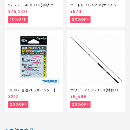
22 ステラ 4000XG【継続セー
バラ トレブル SP M(ナノスムー
ル_リール】【10】
スコート)【特価仕掛】【20】
¥75,240
¥570
10%OFF
20%OFF
19307 音速PEジョインター【特
ホリデーマリン73 50【特価ロッ
価仕掛】【20】
ド】【20】
¥212
¥9,568
20%OFF
20%OFF