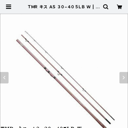
ＴＭＲ キス ＡＳ ３０−４０５ＬＢ Ｗ | 東
海つり具 公式オンラインストア