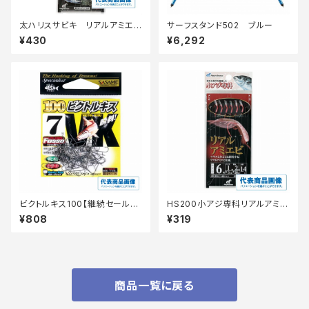
太ハリスサビキ リアルアミエ
サーフスタンド502 ブルー
ビ 3-2.5
¥430
¥6,292
ビクトルキス100【継続セール_
HS200小アジ専科リアルアミエ
仕掛】
ビ3号 【継続セール_仕掛】
¥808
¥319
商品一覧に戻る