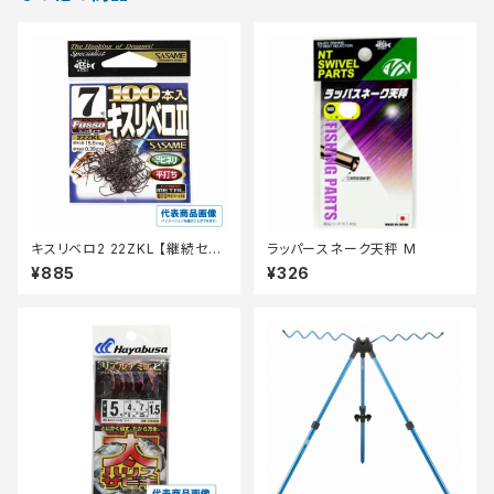
キスリベロ2 22ZKL 【継続セー
ラッパースネーク天秤 M
ル_仕掛】
¥885
¥326