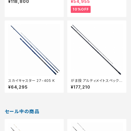
¥118,800
¥54,955
10%OFF
スカイキャスター 27−405 K
がま投 アルティメイトスペック 3
0号 4.1m
¥64,295
¥177,210
セール中の商品