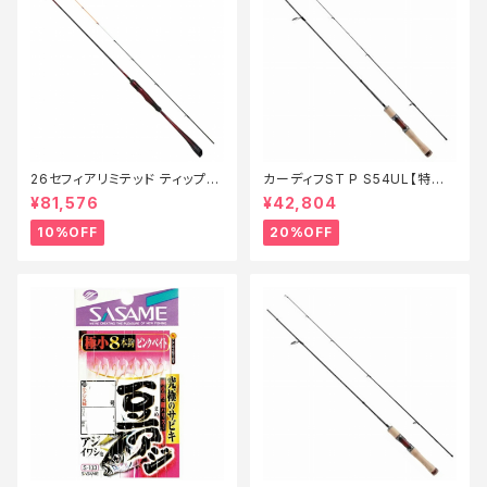
26セフィアリミテッド ティップエ
カーディフST P S54UL【特価
ギング S63ML+S【継続セール_
ロッド】【20】
¥81,576
¥42,804
ロッド】【10】
10%OFF
20%OFF