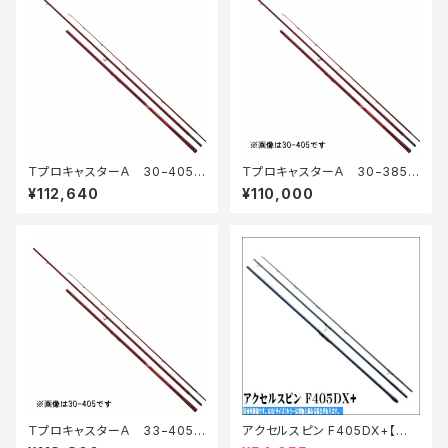
ＴプロキャスターＡ 30−405・
ＴプロキャスターＡ 30−385・
Ｅ
Ｅ
¥112,640
¥110,000
ＴプロキャスターＡ 33−405・
アクセルスピン F405DX+【継
Ｅ
続セール_ロッド】【10】