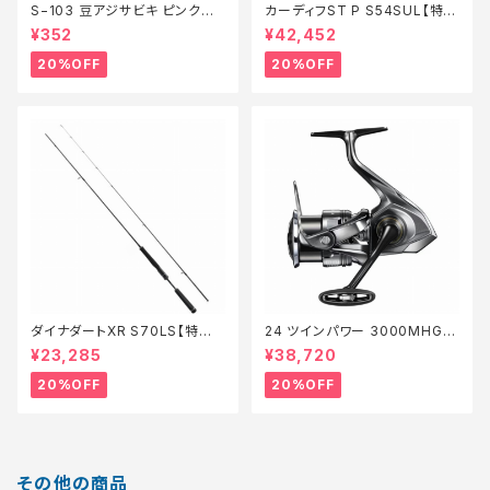
S−103 豆アジサビキ ピンクベ
カーディフST P S54SUL【特価
イト 1【特価仕掛】【20】
ロッド】【20】
¥352
¥42,452
20%OFF
20%OFF
ダイナダートXR S70LS【特価
24 ツインパワー 3000MHG
ロッド】【20】
【特価リール】【20】
¥23,285
¥38,720
20%OFF
20%OFF
その他の商品