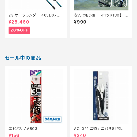
23 サーフランダー 405DX-T
なんでもショートロッド180【Tオ
【特価竿】【20】
リ】
¥28,460
¥990
20%OFF
セール中の商品
エビバリ AA803
AC-021 ニ徳カニバサミ【特価
装備】【20】
¥156
¥240