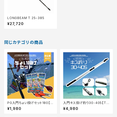
LONGBEAM T 25−385
¥27,720
同じカテゴリの商品
PG入門ちょい投げセット180【T
入門キス投げ釣り30-405【Tオ
オリ】
リ】
¥1,980
¥4,980