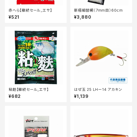
赤へら【継続セール_エサ】
新極細替網（7mm目）60ｃm
¥521
¥3,880
粘麩【継続セール_エサ】
はぜ玉 25 LHー14 アカキン
¥682
¥1,139