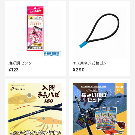
絶好調 ピンク
ヤス用ネジ式替ゴム
¥123
¥290