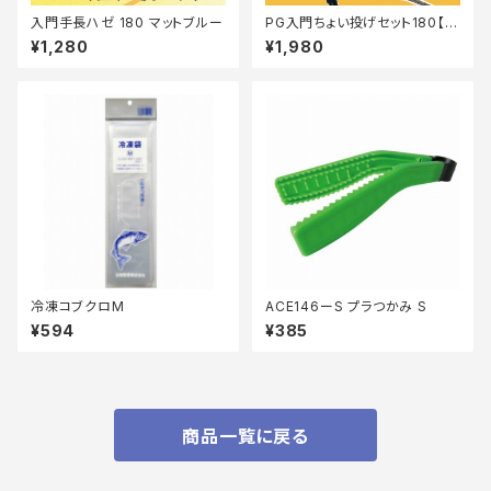
入門手長ハゼ 180 マットブルー
PG入門ちょい投げセット180【T
オリ】
¥1,280
¥1,980
冷凍コブクロM
ACE146ーS プラつかみ S
¥594
¥385
商品一覧に戻る