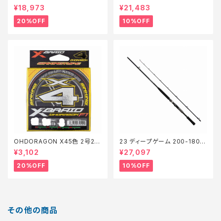
【特価ロッド】【20】
【継続セール_リール】【10】
¥18,973
¥21,483
20%OFF
10%OFF
OHDORAGON X45色 2号20
23 ディープゲーム 200-180
0m28lb【特価仕掛】【20】
【継続セール_ロッド】【10】
¥3,102
¥27,097
20%OFF
10%OFF
その他の商品