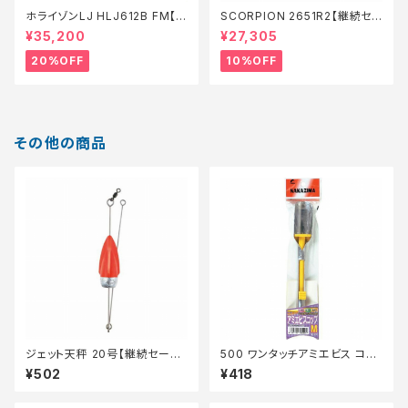
ホライゾンLJ HLJ612B FM【特
SCORPION 2651R2【継続セ
価ロッド】【20】
ール_ロッド】【10】
¥35,200
¥27,305
20%OFF
10%OFF
その他の商品
ジェット天秤 20号【継続セール_
500 ワンタッチアミエビス コッ
仕掛】
プM
¥502
¥418