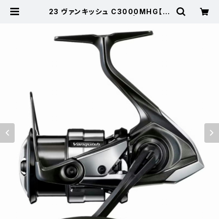
23 ヴァンキッシュ C3000MHG【継
続セール_リール】【10】 | 東海つり
具 公式オンラインストア