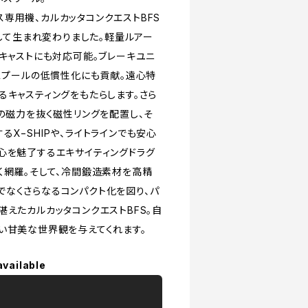
専用機、カルカッタコンクエストBFS
載して生まれ変わりました。軽量ルアー
プキャストにも対応可能。ブレーキユニ
、スプールの低慣性化にも貢献。遠心特
るキャスティングをもたらします。さら
時の磁力を抜く磁性リングを配置し、そ
X−SHIPや、ライトラインでも安心
心を魅了するエキサイティングドラグ
く網羅。そして、冷間鍛造素材を高精
なくさらなるコンパクト化を図り、パ
えたカルカッタコンクエストBFS。自
い甘美な世界観を与えてくれます。
available