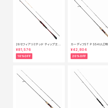
26セフィアリミテッド ティップエギ
カーディフST P S54UL【
ング S63ML+S【継続セール_ロッ
ド】【20】
¥81,576
¥42,804
ド】【10】
10%OFF
20%OFF