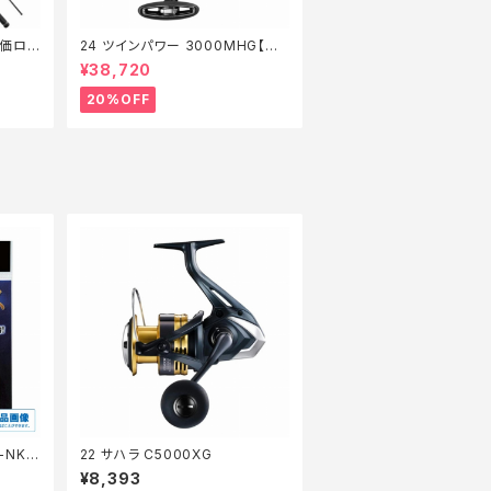
特価ロッ
24 ツインパワー 3000MHG【特
価リール】【20】
¥38,720
20%OFF
−NK1
22 サハラ C5000XG
¥8,393