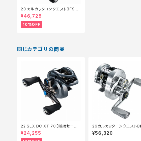
23 カルカッタコンクエストBFS X
GL【継続セール_リール】【10】
¥46,728
10%OFF
同じカテゴリの商品
22 SLX DC XT 70【継続セール_
26カルカッタコンクエストBF
リール】【10】
D XG L
¥24,255
¥56,320