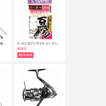
特価ロッ
S−103 豆アジサビキ ピンクベイト
1【特価仕掛】【20】
¥352
20%OFF