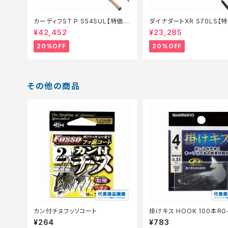
カーディフST P S54SUL【特価ロ
ダイナダートXR S70LS【
ッド】【20】
ド】【20】
¥42,452
¥23,285
20%OFF
20%OFF
その他の商品
カン付チヌフッソコート
掛けキス HOOK 100本RG
N【継続セール_仕掛】
¥264
¥783