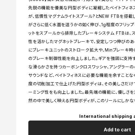
先鋭の機能を優美な円型ボディに凝縮したベイトフィネス
が、低慣性マグナムライトスプール?とNEW FTBを搭
がさらに低く水面を這うかの如く伸び、1g程度のフリッ
ットをスプールから排除したブレーキシステム FTBは
性を活かしたマグネットブレーキで、安定しつつ伸びのあ
にブレーキユニットのストローク拡大や、Minブレーキ
のブレーキ制御性能を向上しました。ギアを強固に支持する
な滑らかさを持つカーボンクロスワッシャ、アングラーの
サウンドなど、ベイトフィネスに必要な機能を余すことな
度の切削加工で仕上げた円型ボディは、その美しさだけで
ーミング性をも向上しました。最先端の機能に、優しさを湛
然の中で美しく映える円型ボディが、このリールにしかな
International shipping 
Add to cart