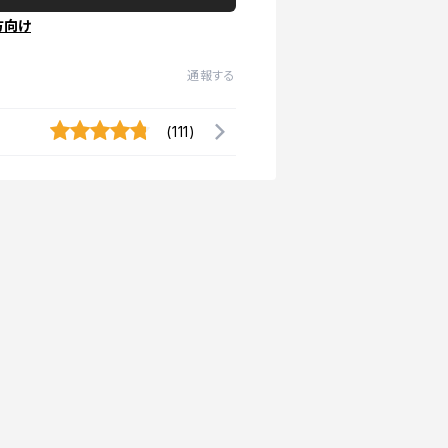
方向け
通報する
(111)