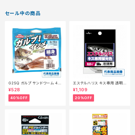
セール中の商品
G2SQ ガルプ サンドワーム 4イ
エステルハリス キス専用 透明 5
ンチ イソメ細身青イソメ(Cam
0m 0.6
¥528
¥1,109
o)【特価餌】【40】
40%OFF
20%OFF