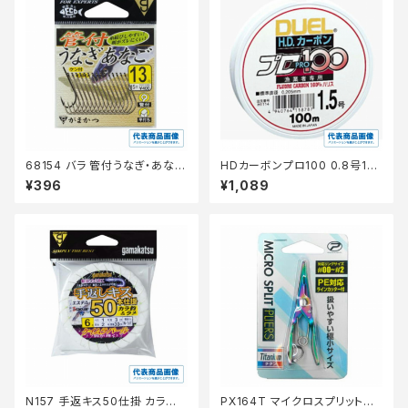
68154 バラ 管付うなぎ・あなご
HDカーボンプロ100 0.8号10
茶
0m H1111
¥396
¥1,089
N157 手返キス50仕掛 カラ鈎＆
PX164T マイクロスプリットプ