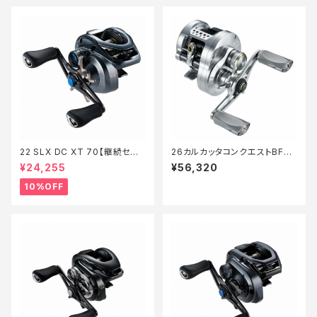
22 SLX DC XT 70【継続セー
26カルカッタコンクエストBFS
ル_リール】【10】
LTD XG L
¥24,255
¥56,320
10%OFF