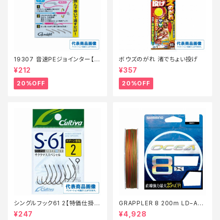
19307 音速PEジョインター【特
ボウズのがれ 渚でちょい投げ
価仕掛】【20】
¥212
¥357
20%OFF
20%OFF
シングルフック61 2【特価仕掛】
GRAPPLER 8 200m LD−A61
【20】
S 5色 8【特価仕掛】【20】
¥247
¥4,928