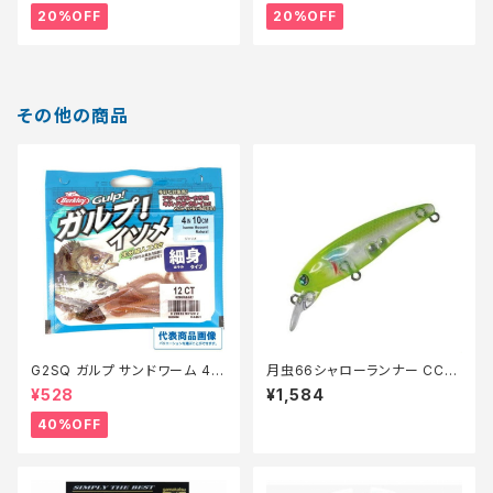
20%OFF
20%OFF
その他の商品
G2SQ ガルプ サンドワーム 4イ
月虫66シャローランナー CC
ンチ イソメ細身青イソメ(Cam
−BORA
¥528
¥1,584
o)【特価餌】【40】
40%OFF