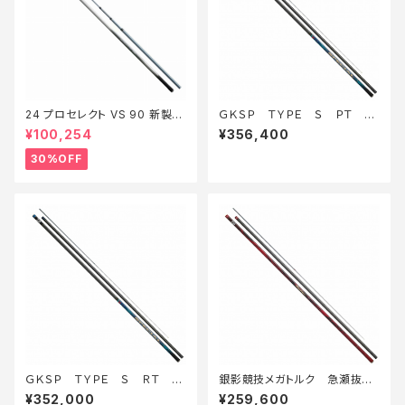
24 プロセレクト VS 90 新製品
ＧＫＳＰ ＴＹＰＥ Ｓ ＰＴ 9
2024【特価ロッド】【30】
0・Ｅ
¥100,254
¥356,400
30%OFF
ＧＫＳＰ ＴＹＰＥ Ｓ ＲＴ 9
銀影競技メガトルク 急瀬抜
0・Ｅ
ＸＨ90・Ｅ
¥352,000
¥259,600