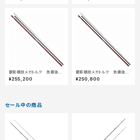
銀影競技メガトルク 急瀬抜
銀影競技メガトルク 急瀬抜
Ｈ90・Ｅ
90・Ｅ
¥255,200
¥250,800
セール中の商品