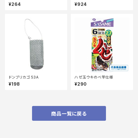
【継続セール_仕掛】
¥264
¥924
ドンブリカゴ 53A
ハゼ玉ウキのべ竿仕様
¥198
¥290
商品一覧に戻る