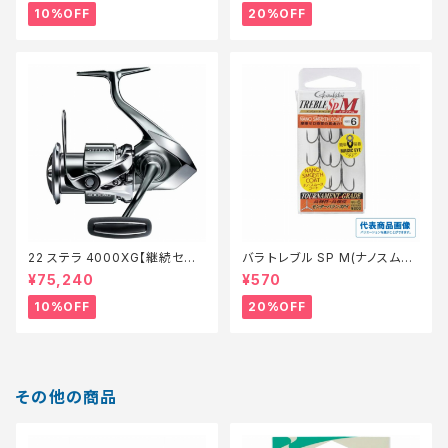
10%OFF
20%OFF
22 ステラ 4000XG【継続セー
バラ トレブル SP M(ナノスムー
ル_リール】【10】
スコート)【特価仕掛】【20】
¥75,240
¥570
10%OFF
20%OFF
その他の商品