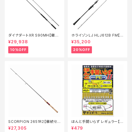
ダイナダートXR S90MH【継続
ホライゾンLJ HLJ612B FM【特
セール_ロッド】【10】
価ロッド】【20】
¥29,938
¥35,200
10%OFF
20%OFF
SCORPION 2651R2【継続セ
ほんと手間いらず レギュラー【特
ール_ロッド】【10】
価仕掛】【20】
¥27,305
¥479