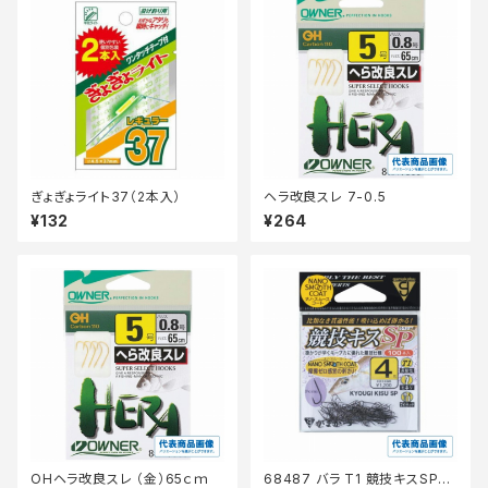
ぎょぎょライト37（2本入）
ヘラ改良スレ 7-0.5
¥132
¥264
OHヘラ改良スレ （金）65ｃｍ
68487 バラ T1 競技キスSP