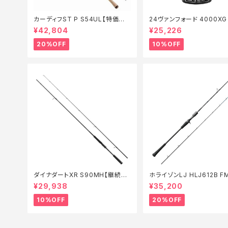
カーディフST P S54UL【特価ロッ
24ヴァンフォード 4000X
ド】【20】
セール_リール】【10】
¥42,804
¥25,226
20%OFF
10%OFF
ダイナダートXR S90MH【継続セ
ホライゾンLJ HLJ612B F
ール_ロッド】【10】
ロッド】【20】
¥29,938
¥35,200
10%OFF
20%OFF