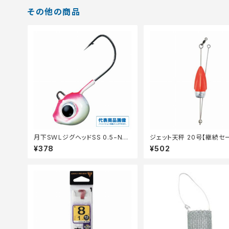
その他の商品
月下SＷLジグヘッドSS 0.5−No1
ジェット天秤 20号【継続セ
0
掛】
¥378
¥502