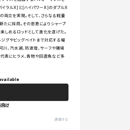
パイラルX]と[ハイパワーX]のダブルX
の両立を実現。そして、さらなる軽量
を新たに採用。その恩恵によりシャープ
楽しめるロッドとして進化を遂げた。
タルジグやビッグベイトまで対応する幅
河川、汽水湖、防波堤、サーフや磯場
を代表にヒラメ、青物や回遊魚など多
available
方向け
通報する