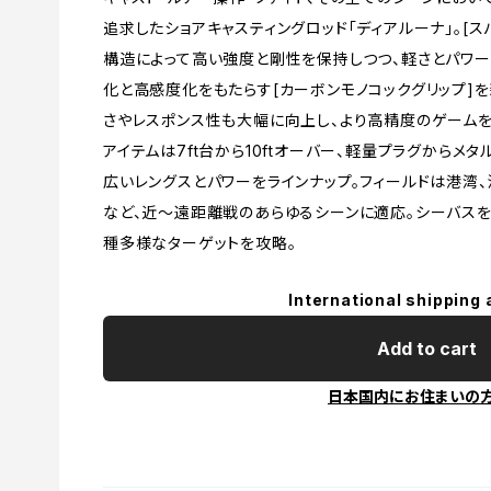
追求したショアキャスティングロッド「ディアルーナ」。[ス
構造によって高い強度と剛性を保持しつつ、軽さとパワー
化と高感度化をもたらす[カーボンモノコックグリップ]
さやレスポンス性も大幅に向上し、より高精度のゲームを
アイテムは7ft台から10ftオーバー、軽量プラグからメ
広いレングスとパワーをラインナップ。フィールドは港湾、
など、近〜遠距離戦のあらゆるシーンに適応。シーバス
種多様なターゲットを攻略。
International shipping 
Add to cart
日本国内にお住まいの