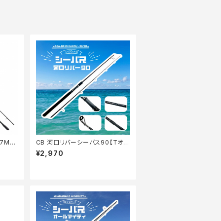
7MH/
CB 河口リバーシーバス90【Tオ
リ】
¥2,970