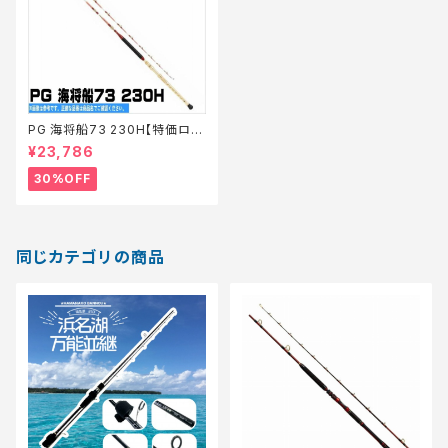
PG 海将船73 230H【特価ロッ
ド】【30】
¥23,786
30%OFF
同じカテゴリの商品