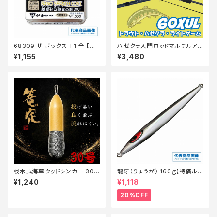
68309 ザ ボックス T1 全 【継
ハゼクラ入門ロッドマルチルア
続セール_仕掛】
ーハゼトラウト 60XUL マットブ
¥1,155
¥3,480
ルー
根木式海草ウッドシンカー 30
龍牙（りゅうが） 160ｇ【特価ルア
【篭定】
ー】【20】
¥1,240
¥1,118
20%OFF