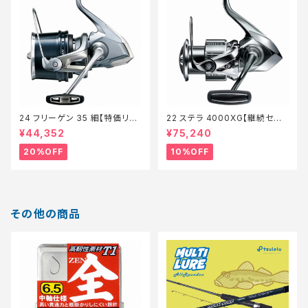
24 フリーゲン 35 細【特価リー
22 ステラ 4000XG【継続セー
ル】【20】
ル_リール】【10】
¥44,352
¥75,240
20%OFF
10%OFF
その他の商品