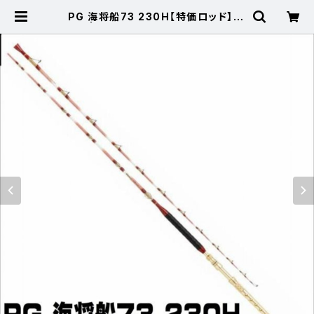
PG 海将船73 230H【特価ロッド】【3
0】 | 東海つり具 公式オンラインス
トア