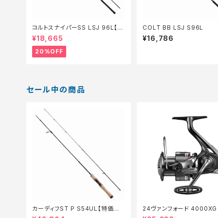
コルトスナイパーSS LSJ 96L【特
COLT BB LSJ S96L
価ロッド】【20】
¥18,665
¥16,786
20%OFF
セール中の商品
カーディフST P S54UL【特価ロッ
24ヴァンフォード 4000X
ド】【20】
セール_リール】【10】