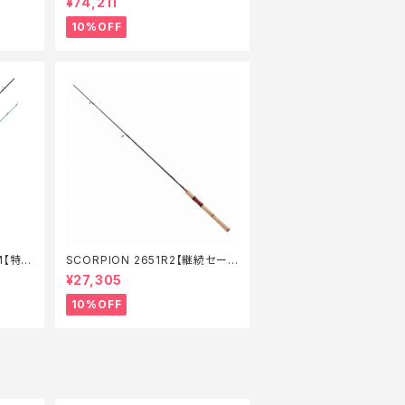
¥74,211
10%OFF
M【特価
SCORPION 2651R2【継続セール
_ロッド】【10】
¥27,305
10%OFF