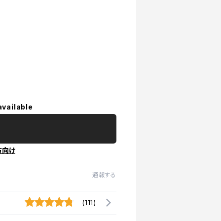
available
方向け
通報する
(111)