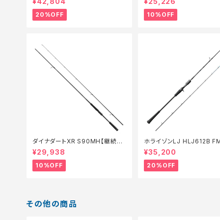
¥42,804
¥25,226
20%OFF
10%OFF
ダイナダートXR S90MH【継続セ
ホライゾンLJ HLJ612B F
ール_ロッド】【10】
ロッド】【20】
¥29,938
¥35,200
10%OFF
20%OFF
その他の商品