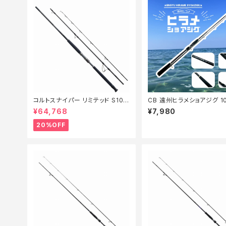
コルトスナイパー リミテッド S100
CB 遠州ヒラメショアジグ 1
MH-3【特価ロッド】【20】
【Tオリ】
¥64,768
¥7,980
20%OFF