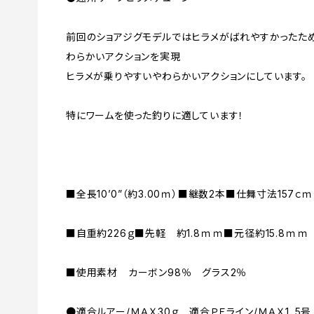
前回のショアジグモデルではヒラメがばれやすかったた
わらかいアクションを実現
ヒラメが乗りやすいやわらかいアクションにしています。
特にワームを使った釣りに適しています！
■全長10’0”（約3.00ｍ）■継数2本■仕舞寸法157ｃｍ
■自重約226ｇ■先軽 約1.8ｍｍ■元径約15.8ｍｍ
■使用素材 カーボン98％ グラス2％
●適合ルアー/ＭＡＸ30ｇ 適合ＰＥライン/ＭＡＸ1．5号