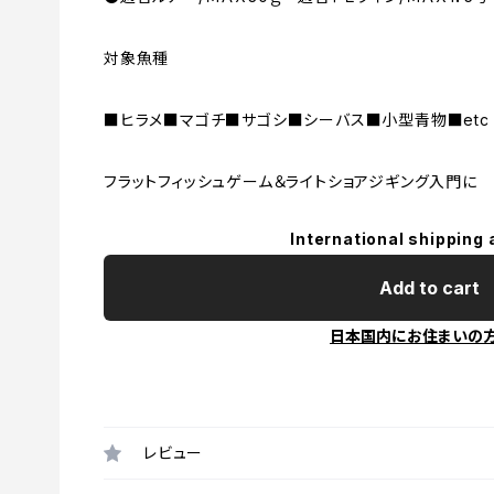
対象魚種
■ヒラメ■マゴチ■サゴシ■シーバス■小型青物■etc
フラットフィッシュゲーム＆ライトショアジギング入門に
International shipping 
Add to cart
日本国内にお住まいの
レビュー