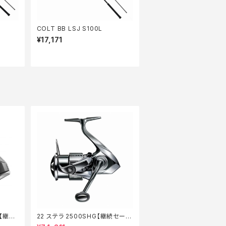
COLT BB LSJ S100L
¥17,171
G【継続
22 ステラ 2500SHG【継続セール
_リール】【10】