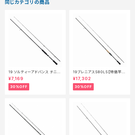
同じカテゴリの商品
19 ソルティーアドバンス チニン
19ブレニアスS80LS【特価竿】
グS 76M【特価ロッド】【30】
【30】
¥7,169
¥17,302
30%OFF
30%OFF