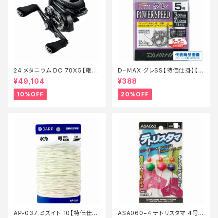
24 メタニウム DC 70XG【継続
D−ＭAX グレSS【特価仕掛】【2
セール_リール】【10】
0】
¥49,104
¥388
10%OFF
20%OFF
AP-037 ミズイト 10【特価仕
ASA060−4 テトリスタマ 4号