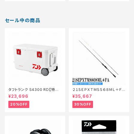
セール中の商品
タフトランク S4300 RD【特価
２１ＳＥＰＸＴＭＳＳ６８ＭＬ＋ＦＡ
装備】【20】
【特価ロッド】【30】
¥23,696
¥35,667
20%OFF
30%OFF