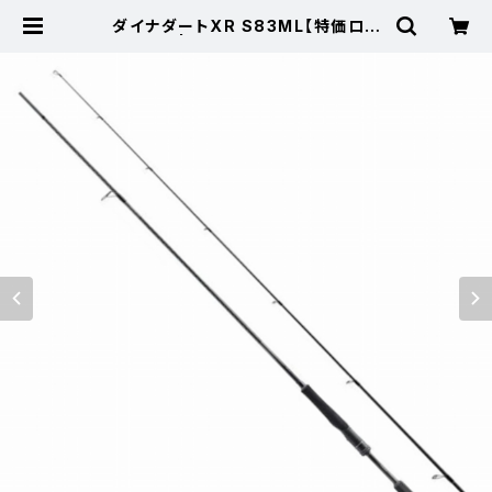
ダイナダートXR S83ML【特価ロッ
ド】【20】 | 東海つり具 公式オンライ
ンストア