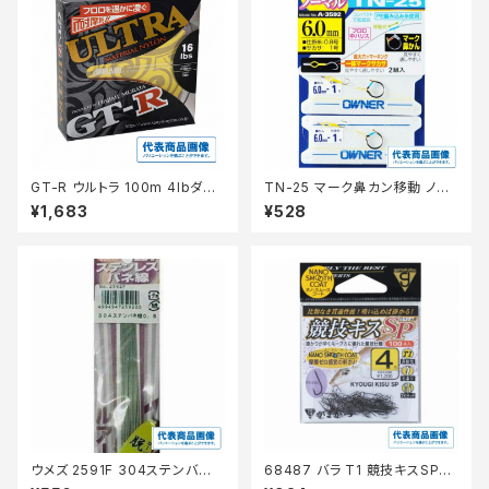
GT-R ウルトラ 100m 4lbダー
TN-25 マーク鼻カン移動 ノー
クグリーン
マル 6
¥1,683
¥528
ウメズ 2591F 304ステンバネ
68487 バラ T1 競技キスSP
線 0.6
【継続セール_仕掛】