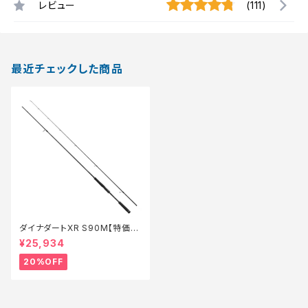
レビュー
(111)
最近チェックした商品
ダイナダートXR S90M【特価ロ
ッド】【20】
¥25,934
20%OFF