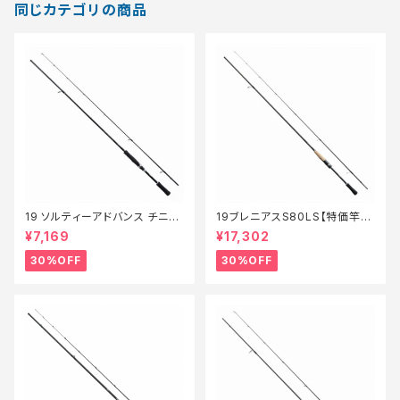
同じカテゴリの商品
19 ソルティーアドバンス チニン
19ブレニアスS80LS【特価竿】
グS 76M【特価ロッド】【30】
【30】
¥7,169
¥17,302
30%OFF
30%OFF