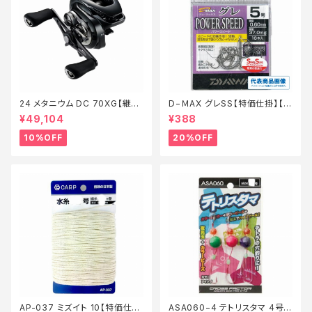
24 メタニウム DC 70XG【継続
D−ＭAX グレSS【特価仕掛】【2
セール_リール】【10】
0】
¥49,104
¥388
10%OFF
20%OFF
AP-037 ミズイト 10【特価仕
ASA060−4 テトリスタマ 4号