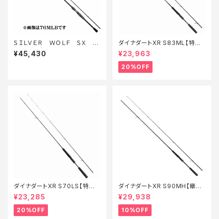
ＳＩＬＶＥＲ ＷＯＬＦ ＳＸ 71
ダイナダートXR S83ML【特価
ＬＭＬＢ−Ｓ
ロッド】【20】
¥45,430
¥23,963
20%OFF
ダイナダートXR S70LS【特価
ダイナダートXR S90MH【継続
ロッド】【20】
セール_ロッド】【10】
¥23,285
¥29,938
20%OFF
10%OFF