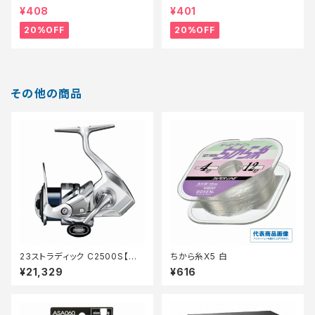
掛】【20】
【特価仕掛】【20】
¥408
¥401
20%OFF
20%OFF
その他の商品
23ストラディック C2500S【継
ちから糸X5 白
続セール_リール】【10】
¥21,329
¥616