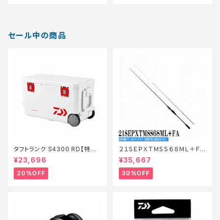
セール中の商品
タフトランク S4300 RD【特価
２１ＳＥＰＸＴＭＳＳ６８ＭＬ＋ＦＡ
装備】【20】
【特価ロッド】【30】
¥23,696
¥35,667
20%OFF
30%OFF