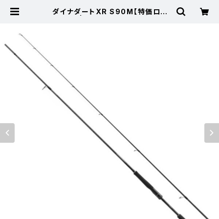
ダイナダートXR S90M【特価ロッ
ド】【20】 | 東海つり具 公式オンライ
ンストア