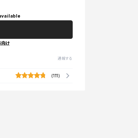
available
方向け
通報する
(111)