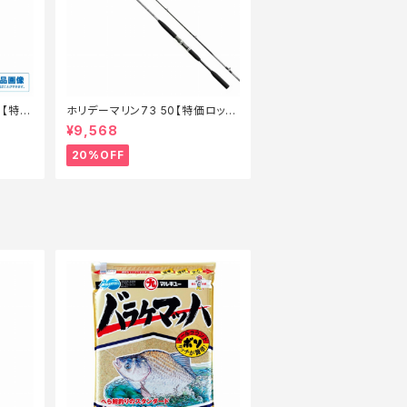
ー【特価
ホリデーマリン73 50【特価ロッ
ド】【20】
¥9,568
20%OFF