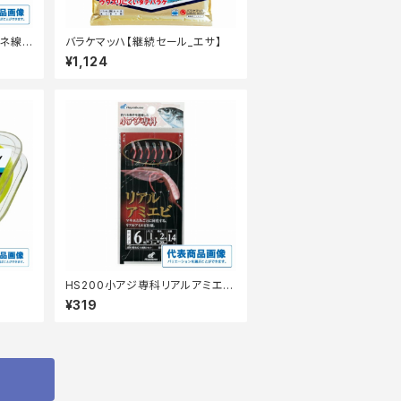
バネ線
バラケマッハ【継続セール_エサ】
¥1,124
HS200小アジ専科リアルアミエビ
3号 【継続セール_仕掛】
¥319