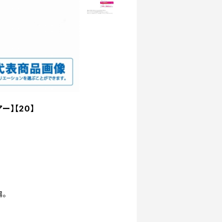
ー】【20】
場。