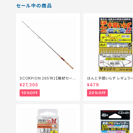
セール中の商品
SCORPION 2651R2【継続セール
ほんと手間いらず レギュラ
_ロッド】【10】
仕掛】【20】
¥27,305
¥479
10%OFF
20%OFF