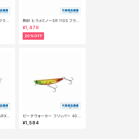
フラッ
熱砂 ヒラメミノーSR 110S フラッ
【特価ル
シュブースト XF−210W 【特価ル
¥1,476
アー】【20】
20%OFF
ARXＭ
ビーチウォーカー フリッパー 40g
【特価ルアー】【20】
¥1,584