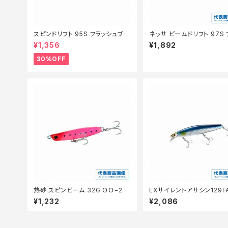
スピンドリフト 95S フラッシュブー
ネッサ ビームドリフト 97S 
スト XF−H95V NヒラメCANDY0
シュブースト XG-R97XA
¥1,356
¥1,892
02【特価ルアー】【30】
アー】【20】
30%OFF
熱砂 スピンビーム 32G ＯＯ−232
EXサイレントアサシン129F
Ｍ 025【特価ルアー】【20】
−129N
¥1,232
¥2,086