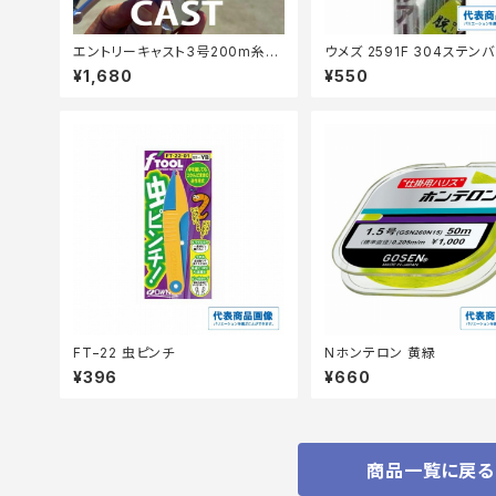
エントリーキャスト3号200m糸付
ウメズ 2591F 304ステン
き【Tオリ】
0.6
¥1,680
¥550
FT−22 虫ピンチ
Nホンテロン 黄緑
¥396
¥660
商品一覧に戻る