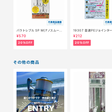
バラ トレブル SP M(ナノスムース
19307 音速PEジョインタ
コート)【特価仕掛】【20】
仕掛】【20】
¥570
¥212
20%OFF
20%OFF
その他の商品