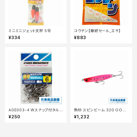
ミニミニジェット天秤 5号
コウテン【継続セール_エサ】
¥334
¥883
AGE003-4 Wスナップ付タルサ
熱砂 スピンビーム 32G ＯＯ−2
ルカンブラック 4号徳用
32Ｍ 025【特価ルアー】【20】
¥250
¥1,232