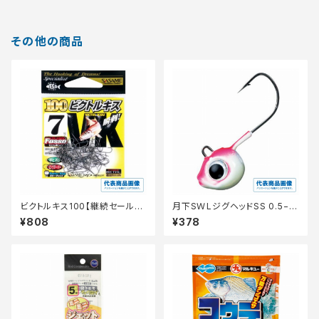
その他の商品
ビクトルキス100【継続セール_
月下SＷLジグヘッドSS 0.5−N
仕掛】
o10
¥808
¥378