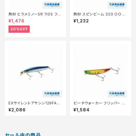
熱砂 ヒラメミノーSR 110S フラ
熱砂 スピンビーム 32G ＯＯ−2
ッシュブースト XF−210W 【特
32Ｍ 025【特価ルアー】【20】
¥1,476
¥1,232
価ルアー】【20】
20%OFF
EXサイレントアサシン129FARX
ビーチウォーカー フリッパー 40
Ｍ−129N
g【特価ルアー】【20】
¥2,086
¥1,584
セール中の商品