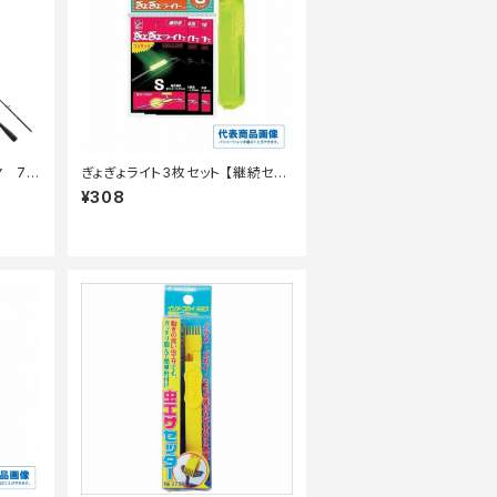
ヤ 73
ぎょぎょライト3枚セット 【継続セー
】
ル_装備】
¥308