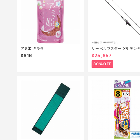
アミ姫 キララ
サーベルマスター XR テン
MH 185R【特価ロッド】【30
¥616
¥25,657
30%OFF