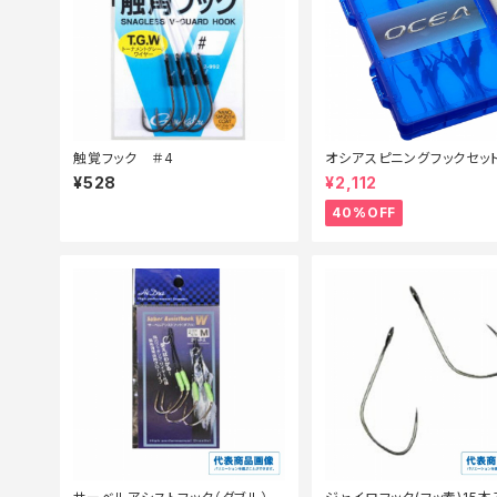
触覚フック ＃4
オシアスピニングフックセット
03S 001【特価仕掛】【40】
¥528
¥2,112
40%OFF