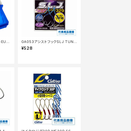
EU−J
GA053アシストフックSLJ TUNE
D329 TYPE R
¥528