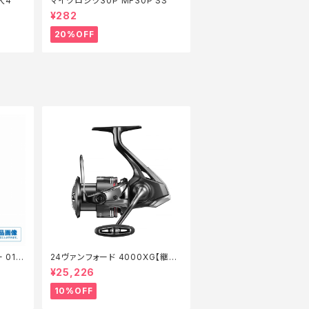
入4
マイクロジグ30P MF30P SS
¥282
20%OFF
 01
24ヴァンフォード 4000XG【継続
セール_リール】【10】
¥25,226
10%OFF