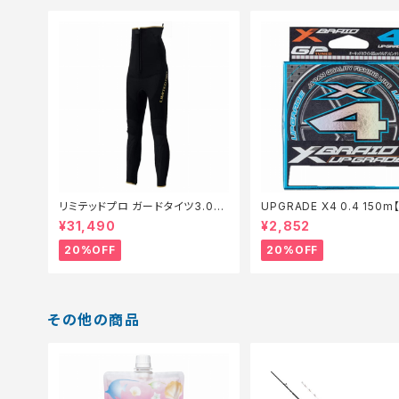
リミテッドプロ ガードタイツ3.0FI
UPGRADE X4 0.4 150
−540X 黒 LB【特価装備】【20】
仕掛】【20】
¥31,490
¥2,852
20%OFF
20%OFF
その他の商品