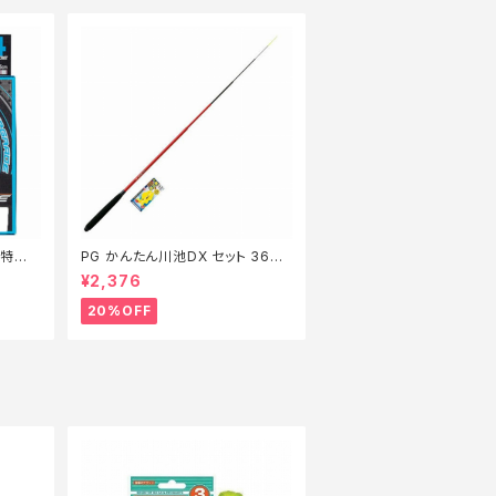
m【特価
PG かんたん川池DX セット 360
【特価セット】【20】
¥2,376
20%OFF