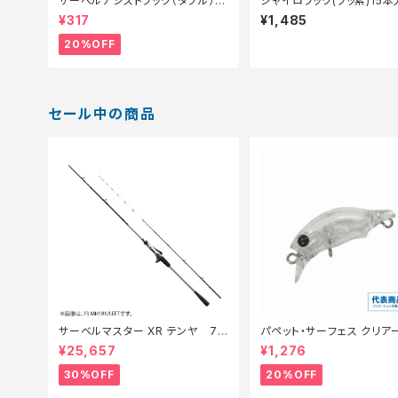
サーベルアシストフック（ダブル）
ジャイロフック(フッ素)15本
【特価仕掛】【20】
¥317
¥1,485
20%OFF
セール中の商品
サーベルマスター XR テンヤ 73
パペット・サーフェス クリアー
MH 185R【特価ロッド】【30】
【特価ルアー】【20】
¥25,657
¥1,276
30%OFF
20%OFF