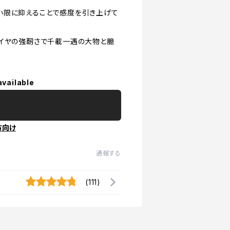
小限に抑えることで感度を引き上げて
ワイヤの強靭さで千載一遇の大物と臆
available
方向け
通報する
(111)