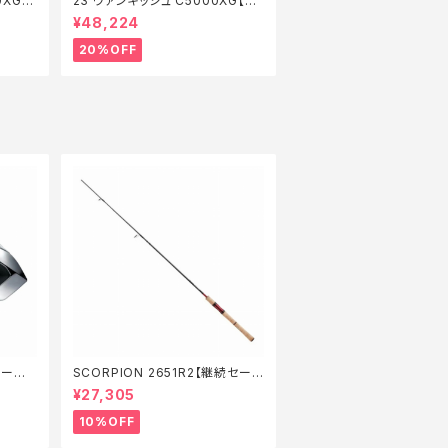
0XG
23 ヴァンキッシュ C5000XG【特
価リール】【20】
¥48,224
20%OFF
セール_
SCORPION 2651R2【継続セール
_ロッド】【10】
¥27,305
10%OFF