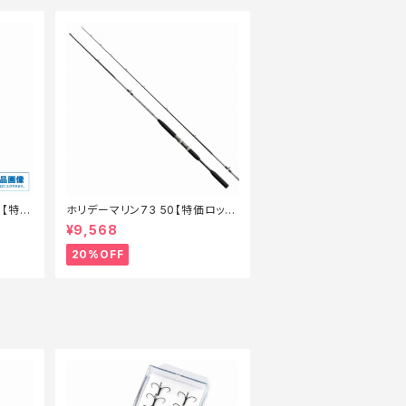
ー【特価
ホリデーマリン73 50【特価ロッ
ド】【20】
¥9,568
20%OFF