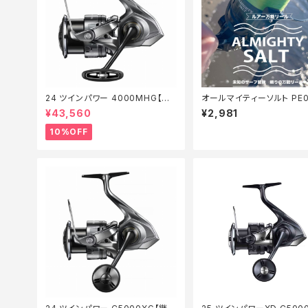
24 ツインパワー 4000MHG【継
オールマイティーソルト PE0
続セール_リール】【10】
50m Tオリ
¥43,560
¥2,981
10%OFF