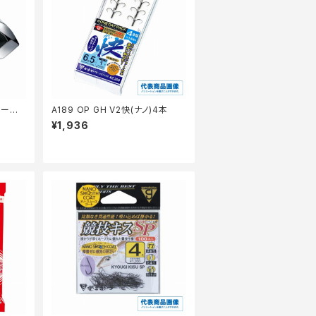
セール_
A189 OP GH V2快(ナノ)4本
¥1,936