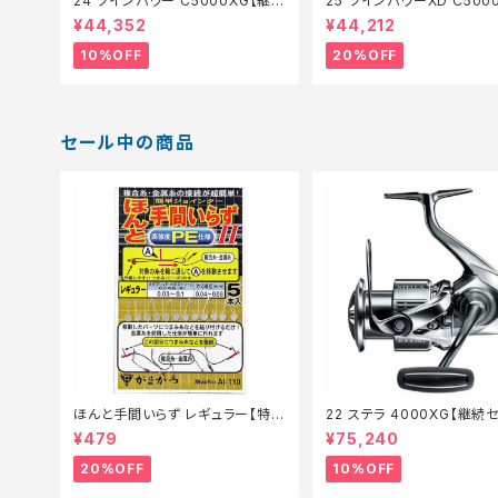
24 ツインパワー C5000XG【継続
25 ツインパワーXD C500
セール_リール】【10】
【特価リール】【20】
¥44,352
¥44,212
10%OFF
20%OFF
セール中の商品
ほんと手間いらず レギュラー【特価
22 ステラ 4000XG【継続
仕掛】【20】
リール】【10】
¥479
¥75,240
20%OFF
10%OFF