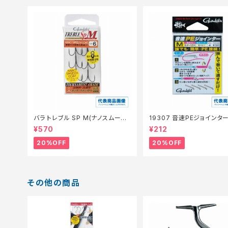
バラ トレブル SP M(ナノスムース
19307 音速PEジョインタ
コート)【特価仕掛】【20】
仕掛】【20】
¥570
¥212
20%OFF
20%OFF
その他の商品