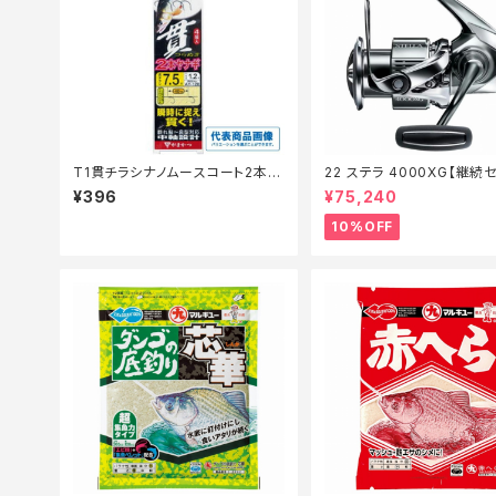
T1貫チラシナノムースコート2本ヤ
22 ステラ 4000XG【継続
ナギ仕掛7.5-1.2
リール】【10】
¥396
¥75,240
10%OFF